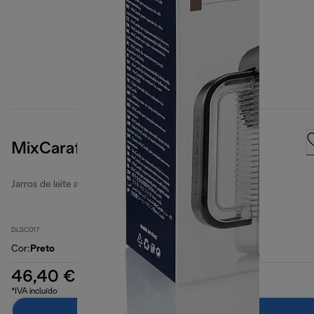
MixCarafe
Jarros de leite automáticos
DLSC017
Cor
:
Preto
46,40 €
*IVA incluído
Adicionar ao carrinho