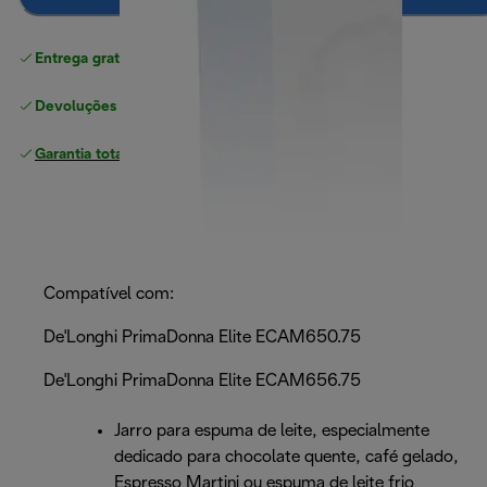
Entrega gratuita padrão
superior a 49 €
Devoluções gratuitas
Garantia total
do fabricante
Compatível com:
De'Longhi PrimaDonna Elite ECAM650.75
De'Longhi PrimaDonna Elite ECAM656.75
Jarro para espuma de leite, especialmente
dedicado para chocolate quente, café gelado,
Espresso Martini ou espuma de leite frio