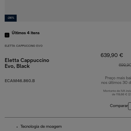
-26%
Últimos 4
itens
ELETTA CAPPUCCINO EVO
639,90 €
Eletta Cappuccino
699,9
Evo, Black
Preço mais ba
ECAM46.860.B
nos últimos 30 d
Montante de IVA incl
de 119,66 € (
Comparar
Tecnologia de moagem