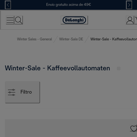
Skip
Envio gratuito acima de 49€
to
Content
Accessibility
Statement
Winter Sales - General
Winter-Sale DE
Winter-Sale - Kaffeevollauto
Winter-Sale - Kaffeevollautomaten
Filtro