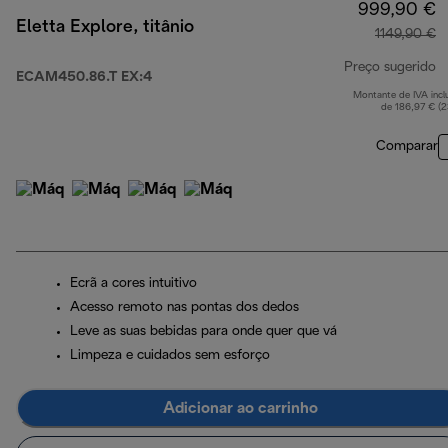
999,90 €
Eletta Explore, titânio
1149,90 €
Preço sugerido
ECAM450.86.T EX:4
Montante de IVA incl
p
de 186,97 € (
Comparar
Ecrã a cores intuitivo
Acesso remoto nas pontas dos dedos
Leve as suas bebidas para onde quer que vá
Limpeza e cuidados sem esforço
Adicionar ao carrinho