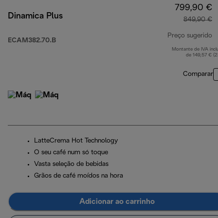
799,90 €
Dinamica Plus
849,90 €
Preço sugerido
ECAM382.70.B
Montante de IVA incl
p
de 149,57 € (
Comparar
LatteCrema Hot Technology
O seu café num só toque
Vasta seleção de bebidas
Grãos de café moídos na hora
Adicionar ao carrinho