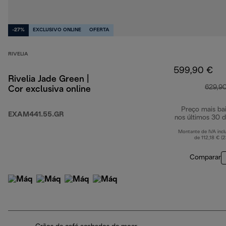
-27%
EXCLUSIVO ONLINE
OFERTA
RIVELIA
599,90 €
Rivelia Jade Green |
629,9
Cor exclusiva online
Preço mais ba
EXAM441.55.GR
nos últimos 30 d
Montante de IVA incl
de 112,18 € (
Comparar