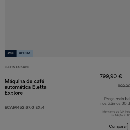
-24%
OFERTA
ELETTA EXPLORE
799,90 €
Máquina de café
899,9
automática Eletta
Explore
Preço mais ba
nos últimos 30 d
ECAM452.67.G EX:4
Montante de IVA incl
de 149,57 € (
Comparar