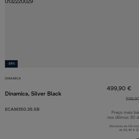
-25%
DINAMICA
499,90 €
Dinamica, Silver Black
599,9
ECAM350.35.SB
Preço mais ba
nos últimos 30 d
Montante de IVA incl
de 93,48 € (