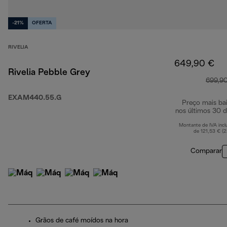
-21%
OFERTA
RIVELIA
649,90 €
Rivelia Pebble Grey
699,9
EXAM440.55.G
Preço mais ba
nos últimos 30 d
Montante de IVA incl
de 121,53 € (
Comparar
Grãos de café moídos na hora