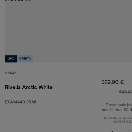
-26%
OFERTA
RIVELIA
529,90 €
Rivelia Arctic White
549,9
EXAM440.35.W
Preço mais ba
nos últimos 30 d
Montante de IVA incl
de 99,09 € (