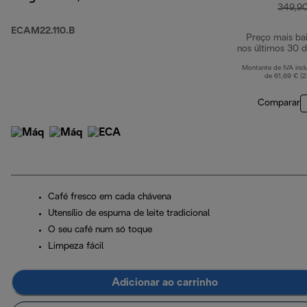
349,9
ECAM22.110.B
Preço mais ba
nos últimos 30 d
Montante de IVA incl
de 61,69 € (
Comparar
Café fresco em cada chávena
Utensílio de espuma de leite tradicional
O seu café num só toque
Limpeza fácil
Adicionar ao carrinho