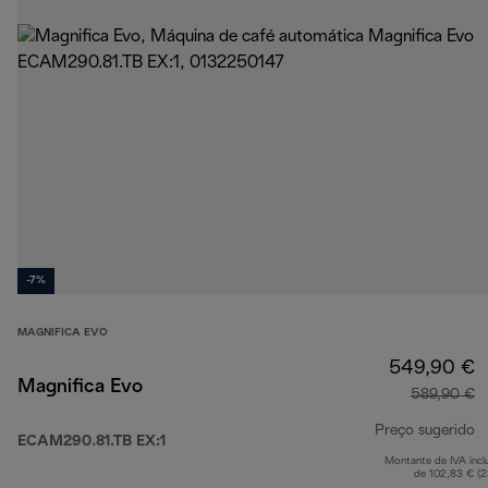
-7%
MAGNIFICA EVO
549,90 €
Magnifica Evo
589,90 €
Preço sugerido
ECAM290.81.TB EX:1
Montante de IVA incl
p
de 102,83 € (