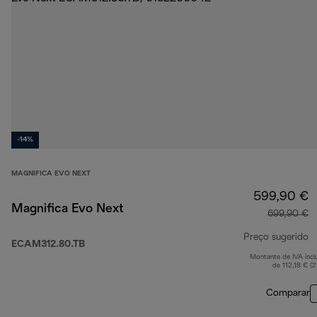
-14%
MAGNIFICA EVO NEXT
599,90 €
Magnifica Evo Next
699,90 €
Preço sugerido
ECAM312.80.TB
Montante de IVA incl
p
de 112,18 € (
Comparar