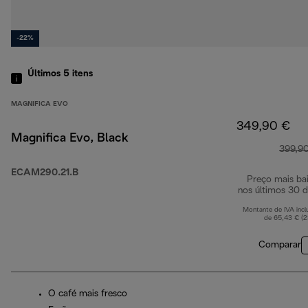
-22%
Últimos 5
itens
MAGNIFICA EVO
349,90 €
Magnifica Evo, Black
399,9
ECAM290.21.B
Preço mais ba
nos últimos 30 d
Montante de IVA incl
de 65,43 € (
Comparar
O café mais fresco