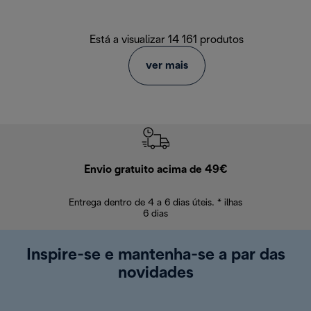
Está a visualizar 14 161 produtos
ver mais
Envio gratuito acima de 49€
Devol
Entrega dentro de 4 a 6 dias úteis. * ilhas
Devoluções sem
6 dias
Inspire-se e mantenha-se a par das
novidades