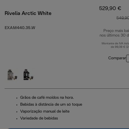
529,90 €
Rivelia Arctic White
549,9
EXAM440.35.W
Preço mais ba
nos últimos 30 d
Montante de IVA incl
de 99,09 € (
Comparar
Grãos de café moídos na hora.
Bebidas à distância de um só toque
Vaporização manual de leite
Variedade de bebidas