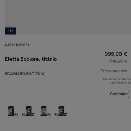
-13%
ELETTA EXPLORE
999,90 €
Eletta Explore, titânio
1149,90 €
Preço sugerido
ECAM450.86.T EX:4
Montante de IVA incl
p
de 186,97 € (
Comparar