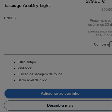
279,90 €
Tasciugo AriaDry Light
299,9
DNS65
Preço mais ba
nos últimos 30 d
Montante de IVA incl
de 52,34 € (
Comparar
Filtro antipó
Ionizador
Função de secagem de roupa
Baixo nível de ruído
Adicionar ao carrinho
Descubra mais