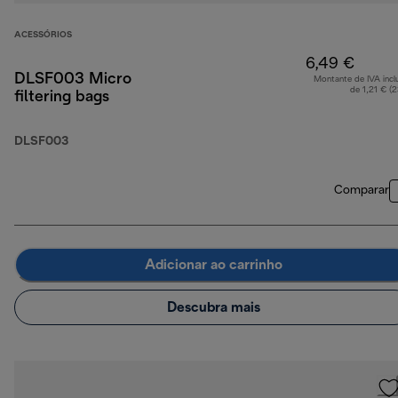
ACESSÓRIOS
6,49 €
DLSF003 Micro
Montante de IVA incl
de 1,21 € (
filtering bags
DLSF003
Comparar
Adicionar ao carrinho
Descubra mais