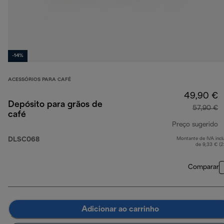
-14%
ACESSÓRIOS PARA CAFÉ
49,90 €
Depósito para grãos de
57,90 €
café
Preço sugerido
DLSC068
Montante de IVA incl
p
de 9,33 € (
Comparar
Adicionar ao carrinho