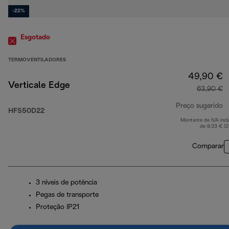
-22%
Esgotado
TERMOVENTILADORES
49,90 €
Verticale Edge
63,90 €
Preço sugerido
HFS50D22
Montante de IVA incl
p
de 9,33 € (
Comparar
3 níveis de potência
Pegas de transporte
Proteção IP21