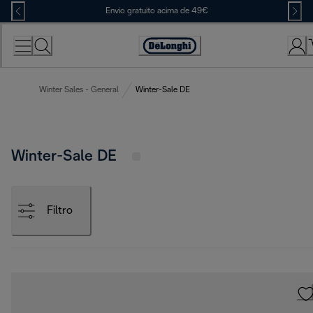
Skip
Envio gratuito acima de 49€
to
Content
Accessibility
Statement
Winter Sales - General
Winter-Sale DE
Winter-Sale DE
Filtro