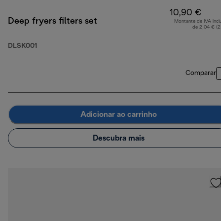
10,90 €
Deep fryers filters set
Montante de IVA incl
de 2,04 € (
DLSK001
Comparar
Adicionar ao carrinho
Descubra mais