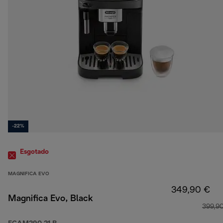
-22%
Esgotado
MAGNIFICA EVO
349,90 €
Magnifica Evo, Black
399,9