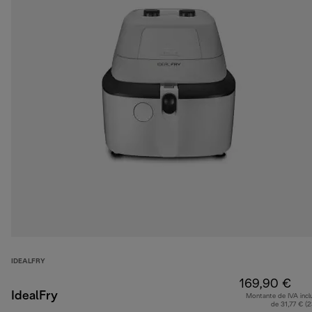
IDEALFRY
169,90 €
IdealFry
Montante de IVA incl
de 31,77 € (