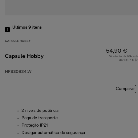
Últimos 9
itens
CAPSULE HOBBY
54,90 €
Capsule Hobby
Montante de IVA incl
de 10,27 € (
HFS30B24.W
Comparar
2 níveis de potência
Pega de transporte
Proteção IP21
Desligar automático de segurança