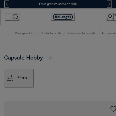
Skip
Envio gratuito acima de 49€
to
Content
Accessibility
Statement
Mais aparelhos
Conforto do Ar
Aquecimento portátil
Termoventi
Capsule Hobby
Filtro