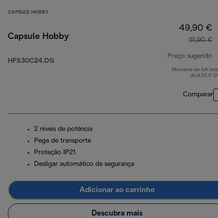
CAPSULE HOBBY
49,90 €
Capsule Hobby
61,90 €
Preço sugerido
HFS30C24.DG
Montante de IVA incl
p
de 9,33 € (
Comparar
2 níveis de potência
Pega de transporte
Proteção IP21
Desligar automático de segurança
Adicionar ao carrinho
Descubra mais