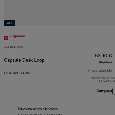
-23%
Esgotado
CAPSULE DESK
53,90 €
Capsule Desk Loop
69,90 €
Preço sugerido
HFXR12C03.WG
Montante de IVA incl
p
de 10,08 € (
Comparar
Funcionamento silencioso