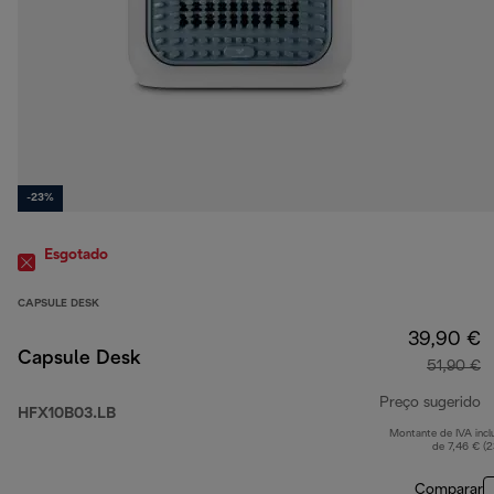
-23%
Esgotado
CAPSULE DESK
39,90 €
Capsule Desk
51,90 €
Preço sugerido
HFX10B03.LB
Montante de IVA incl
p
de 7,46 € (
Comparar