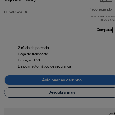
61,90 €
Preço sugerido
HFS30C24.DG
Montante de IVA incl
p
de 9,33 € (
Comparar
2 níveis de potência
Pega de transporte
Proteção IP21
Desligar automático de segurança
Adicionar ao carrinho
Descubra mais