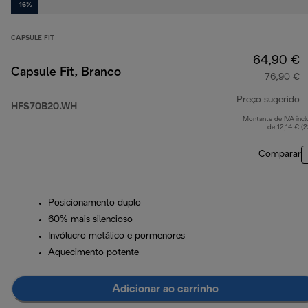
-16%
CAPSULE FIT
64,90 €
Capsule Fit, Branco
76,90 €
Preço sugerido
HFS70B20.WH
Montante de IVA incl
p
de 12,14 € (
Comparar
Posicionamento duplo
60% mais silencioso
Invólucro metálico e pormenores
Aquecimento potente
Adicionar ao carrinho