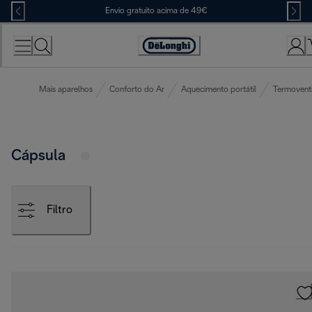
Skip
Envio gratuito acima de 49€
to
Content
Accessibility
Statement
Mais aparelhos
Conforto do Ar
Aquecimento portátil
Termoventi
Cápsula
Filtro