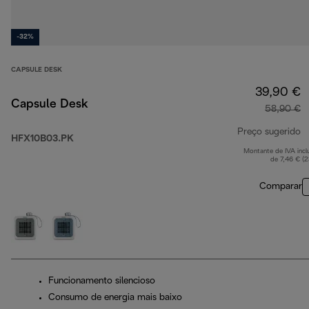
-32%
CAPSULE DESK
39,90 €
Capsule Desk
58,90 €
Preço sugerido
HFX10B03.PK
Montante de IVA incl
p
de 7,46 € (
Comparar
Funcionamento silencioso
Consumo de energia mais baixo