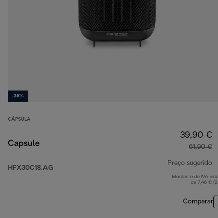
-36%
CÁPSULA
39,90 €
Capsule
61,90 €
Preço sugerido
HFX30C18.AG
Montante de IVA incl
p
de 7,46 € (
Comparar