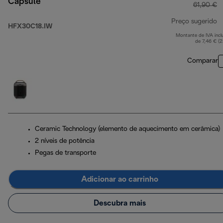
Capsule
61,90 €
Preço sugerido
HFX30C18.IW
Montante de IVA incl
p
de 7,46 € (
Comparar
Ceramic Technology (elemento de aquecimento em cerâmica)
2 níveis de potência
Pegas de transporte
Adicionar ao carrinho
Descubra mais