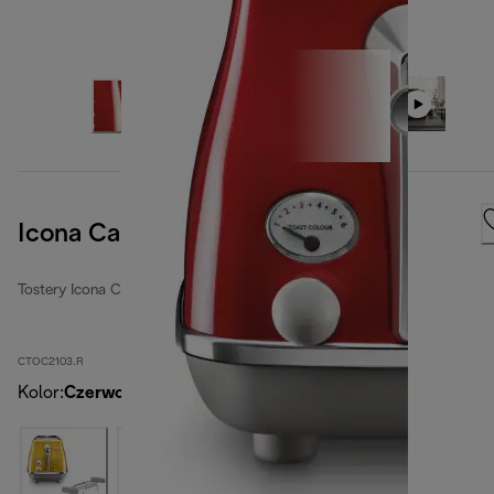
Icona Capitals Tokyo Red
Tostery Icona Capitals
CTOC2103.R
Kolor
:
Czerwony