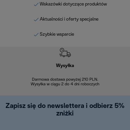
Wskazówki dotyczące produktów
Aktualności i oferty specjalne
Szybkie wsparcie
Wysyłka
Bez
Darmowa dostawa powyżej 210 PLN.
Możesz bezp
Wysyłka w ciągu 2 do 4 dni roboczych
zakupiony w na
w ciągu 14
Zapisz się do newslettera i odbierz 5%
zniżki