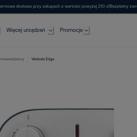
armowa dostawa przy zakupach o wartości powyżej 210 zł
Bezpłatny zwr
Więcej urządzeń
Promocje
rmowentylatory
Verticale Edge