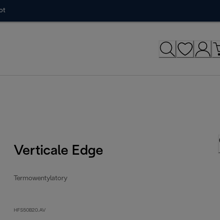
ot
Verticale Edge
Termowentylatory
HFS50B20.AV