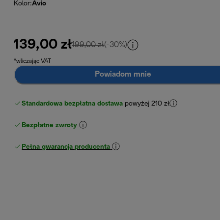
Kolor
:
Avio
139,00 zł
cena oryginalna 199,00 zł
199,00 zł
(-30%)
*wliczając VAT
Powiadom mnie
Standardowa bezpłatna dostawa
powyżej 210 zł
Bezpłatne zwroty
Pełna gwarancja producenta