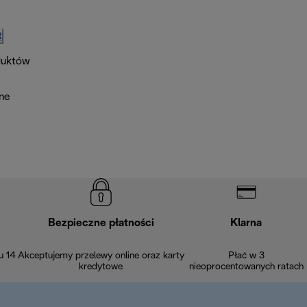
t
duktów
lne
Bezpieczne płatności
Klarna
u 14
Akceptujemy przelewy online oraz karty
Płać w 3
kredytowe
nieoprocentowanych ratach