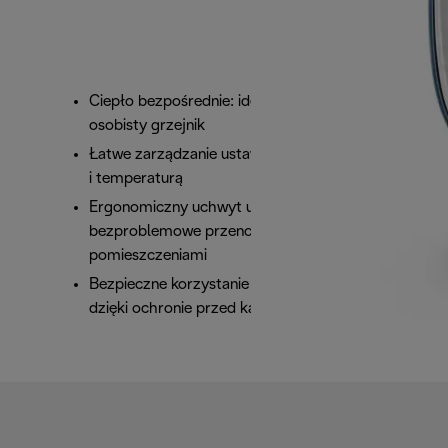
Ciepło bezpośrednie: idealne jako dodatkowy,
osobisty grzejnik
Łatwe zarządzanie ustawieniami mocy
i temperaturą
Ergonomiczny uchwyt umożliwia
bezproblemowe przenoszenie urządzenia między
pomieszczeniami
Bezpieczne korzystanie z urządzenia w łazience
dzięki ochronie przed kapaniem