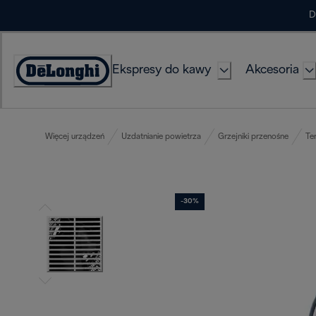
Skip
D
to
Content
Ekspresy do kawy
Akcesoria
Deklaracja
dostępności
Więcej urządzeń
Uzdatnianie powietrza
Grzejniki przenośne
Te
-30%