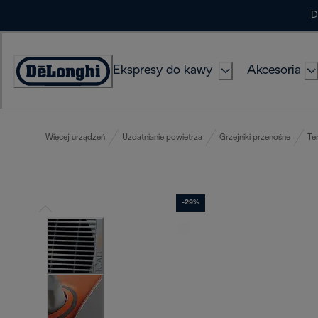
Skip
D
to
Content
Ekspresy do kawy
Akcesoria
Deklaracja
dostępności
Więcej urządzeń
Uzdatnianie powietrza
Grzejniki przenośne
Te
-29%