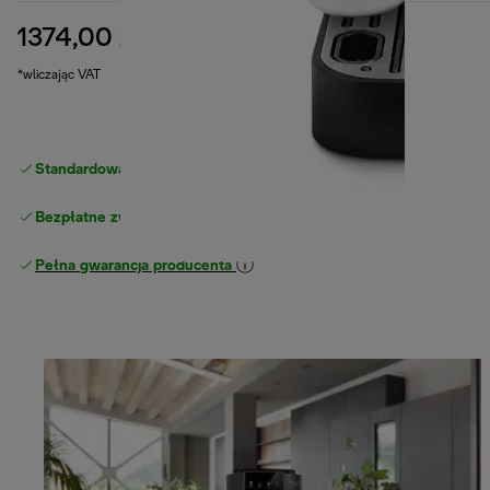
1374,00 zł
cena oryginalna 2149,00 zł
2149,00 zł
(-36%)
*wliczając VAT
Standardowa bezpłatna dostawa
powyżej 210 zł
Bezpłatne zwroty
Pełna gwarancja producenta