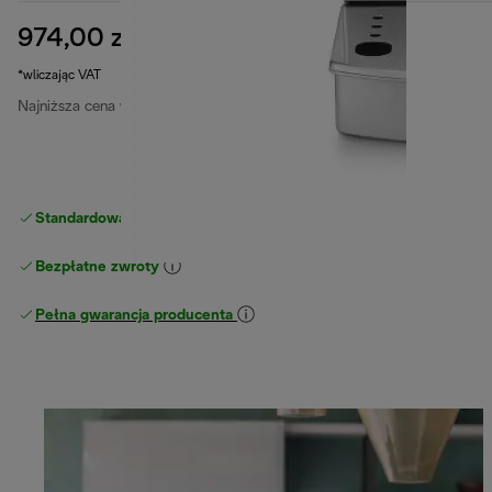
974,00 zł
cena oryginalna 1729,00 zł
1729,00 zł
(-44%)
*wliczając VAT
Najniższa cena w ciągu ostatnich 30 dni
974,00 zł
Standardowa bezpłatna dostawa
powyżej 210 zł
Bezpłatne zwroty
Pełna gwarancja producenta