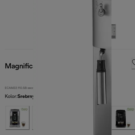
Magnifica S
ECAM22.110.SB-second
Kolor
:
Srebrny