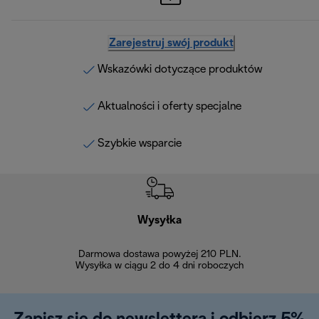
Zarejestruj swój produkt
Wskazówki dotyczące produktów
Aktualności i oferty specjalne
Szybkie wsparcie
Wysyłka
Bez
Darmowa dostawa powyżej 210 PLN.
Możesz bezp
Wysyłka w ciągu 2 do 4 dni roboczych
zakupiony w na
w ciągu 14