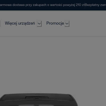
armowa dostawa przy zakupach o wartości powyżej 210 zł
Bezpłatny zwr
Więcej urządzeń
Promocje