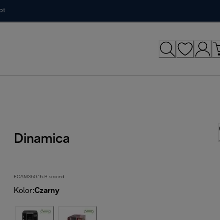
ot
Dinamica
ECAM350.15.B-second
Kolor
:
Czarny