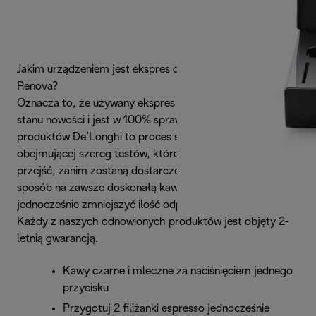
Jakim urządzeniem jest ekspres do kawy De'Longhi
Renova?
Oznacza to, że używany ekspres został przywrócony do
stanu nowości i jest w 100% sprawny. Odnawianie
produktów De’Longhi to proces skrupulatnej renowacji
obejmującej szereg testów, które urządzenia muszą
przejść, zanim zostaną dostarczone do klienta. To idealny
sposób na zawsze doskonałą kawę, który pozwala
jednocześnie zmniejszyć ilość odpadów.
Każdy z naszych odnowionych produktów jest objęty 2-
letnią gwarancją.
Kawy czarne i mleczne za naciśnięciem jednego
przycisku
Przygotuj 2 filiżanki espresso jednocześnie