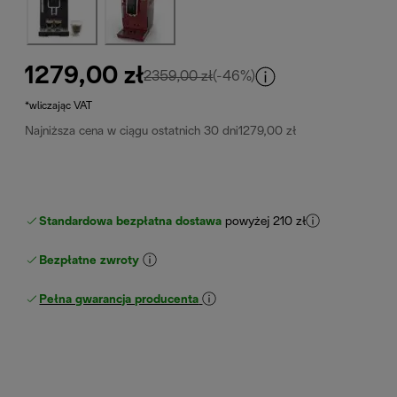
1279,00 zł
cena oryginalna 2359,00 zł
2359,00 zł
(-46%)
*wliczając VAT
Najniższa cena w ciągu ostatnich 30 dni
1279,00 zł
Standardowa bezpłatna dostawa
powyżej 210 zł
Bezpłatne zwroty
Pełna gwarancja producenta