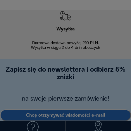
Wysyłka
Bez
Darmowa dostawa powyżej 210 PLN.
Możesz bezp
Wysyłka w ciągu 2 do 4 dni roboczych
zakupiony w na
w ciągu 14
Zapisz się do newslettera i odbierz 5%
zniżki
na swoje pierwsze zamówienie!
Chcę otrzymywać wiadomości e-mail