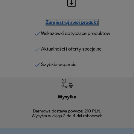
Zarejestruj swój produkt
Wskazówki dotyczące produktów
Aktualności i oferty specjalne
Szybkie wsparcie
Wysyłka
Bez
Darmowa dostawa powyżej 210 PLN.
Możesz bezp
Wysyłka w ciągu 2 do 4 dni roboczych
zakupiony w na
w ciągu 14