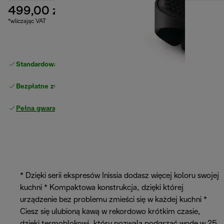
499,00 zł
*wliczając VAT
Standardowa bezpłatna dostawa
powyżej 210 zł
Bezpłatne zwroty
Pełna gwarancja producenta
* Dzięki serii ekspresów Inissia dodasz więcej koloru swojej
kuchni * Kompaktowa konstrukcja, dzięki której
urządzenie bez problemu zmieści się w każdej kuchni *
Ciesz się ulubioną kawą w rekordowo krótkim czasie,
dzięki termoblokowi, który pozwala podgrzać wodę w 25