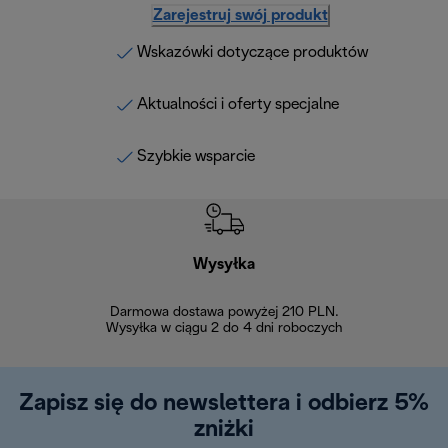
Zarejestruj swój produkt
Wskazówki dotyczące produktów
Aktualności i oferty specjalne
Szybkie wsparcie
Wysyłka
Bez
Darmowa dostawa powyżej 210 PLN.
Możesz bezp
Wysyłka w ciągu 2 do 4 dni roboczych
zakupiony w na
w ciągu 14
Zapisz się do newslettera i odbierz 5%
zniżki