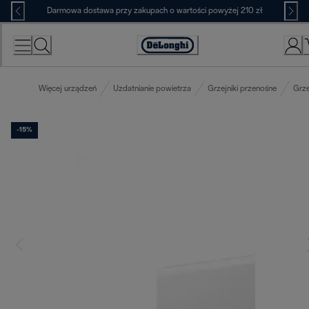
Skip
Darmowa dostawa przy zakupach o wartości powyżej 210 zł
to
Content
Deklaracja
dostępności
Więcej urządzeń
Uzdatnianie powietrza
Grzejniki przenośne
Grze
-15%