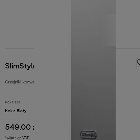
SlimStyle
Grzejniki konwektorowe
HCX9120E
Kolor
:
Biały
549,00 zł
cena oryginalna 649,00 zł
649,00 zł
(-15%)
*wliczając VAT