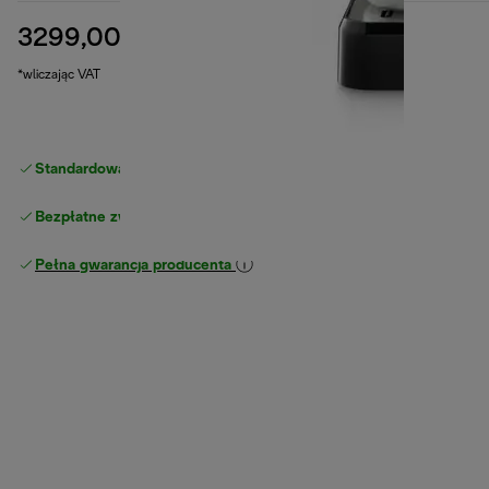
3299,00 zł
cena oryginalna 3599,00 zł
3599,00 zł
(-8%)
*wliczając VAT
Standardowa bezpłatna dostawa
powyżej 210 zł
Bezpłatne zwroty
Pełna gwarancja producenta