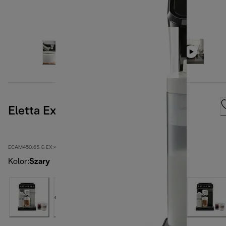
Eletta Explore, ciemnoszary
ECAM450.65.G EX:4
Kolor
:
Szary