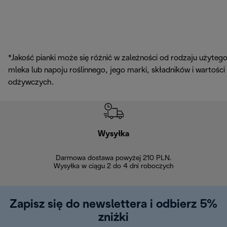
*Jakość pianki może się różnić w zależności od rodzaju użyteg
mleka lub napoju roślinnego, jego marki, składników i wartości
odżywczych.
Wysyłka
Bez
Darmowa dostawa powyżej 210 PLN.
Możesz bezp
Wysyłka w ciągu 2 do 4 dni roboczych
zakupiony w na
w ciągu 14
Zapisz się do newslettera i odbierz 5%
zniżki