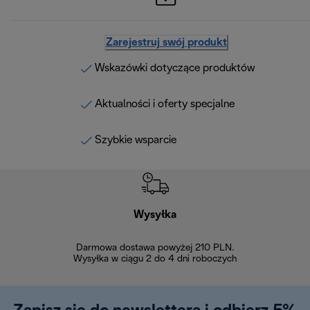
Zarejestruj swój produkt
Wskazówki dotyczące produktów
Aktualności i oferty specjalne
Szybkie wsparcie
Wysyłka
Bez
Darmowa dostawa powyżej 210 PLN.
Możesz bezp
Wysyłka w ciągu 2 do 4 dni roboczych
zakupiony w na
w ciągu 14