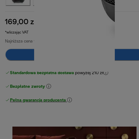
169,00 zł
cena oryginalna 189,00 zł
189,00 zł
(-11%)
*wliczając VAT
Najniższa cena w ciągu ostatnich 30 dni
179,00 zł
(-6%)
Dodaj do koszyka
Standardowa bezpłatna dostawa
powyżej 210 zł
Bezpłatne zwroty
Pełna gwarancja producenta