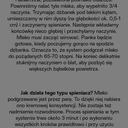
i aksamitna, pozbawiona posmaku tłuszczu.
Powinniśmy nalać tyle mleka, aby wypełniło 3/4
naczynia. Trzymając dzbanek pod lekkim kątem,
umieszczamy w nim dyszę (na głębokości ok. 0,5-1
cm) i zaczynamy spienianie. Następnie wkładamy
końcówkę nieco głębiej i przechylamy naczynie.
Mleko musi zacząć wirować. Pianka będzie
gotowa, kiedy poczujemy gorąco na spodzie
dzbanka. Oznacza to, że system podgrzał mleko
do pożądanych 65-70 stopni. Na koniec delikatnie
stuknijmy naczyniem o blat, aby pozbyć się
większych bąbelków powietrza.
Jak działa tego typu spieniacz?
Mleko
podgrzewane jest przez parę. To dzięki niej nabiera
ono kremowej konsystencji. Nie zostaje też
nadmiernie rozwodnione. Proces spieniania w tym
systemie trwa około 3 minut i po wykonaniu
wszystkich kroków prawidłowo i przy użyciu