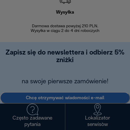
Wysyłka
Bez
Darmowa dostawa powyżej 210 PLN.
Możesz bezp
Wysyłka w ciągu 2 do 4 dni roboczych
zakupiony w na
w ciągu 14
Zapisz się do newslettera i odbierz 5%
zniżki
na swoje pierwsze zamówienie!
Chcę otrzymywać wiadomości e-mail
Często zadawane
Lokalizator
pytania
serwisòw