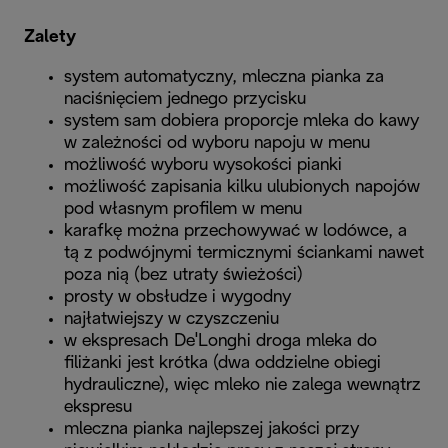
Zalety
system automatyczny, mleczna pianka za
naciśnięciem jednego przycisku
system sam dobiera proporcje mleka do kawy
w zależności od wyboru napoju w menu
możliwość wyboru wysokości pianki
możliwość zapisania kilku ulubionych napojów
pod własnym profilem w menu
karafkę można przechowywać w lodówce, a
tą z podwójnymi termicznymi ściankami nawet
poza nią (bez utraty świeżości)
prosty w obsłudze i wygodny
najłatwiejszy w czyszczeniu
w ekspresach DeˈLonghi droga mleka do
filiżanki jest krótka (dwa oddzielne obiegi
hydrauliczne), więc mleko nie zalega wewnątrz
ekspresu
mleczna pianka najlepszej jakości przy