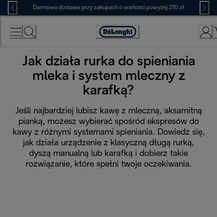
Skip
Darmowa dostawa przy zakupach o wartości powyżej 210 zł
to
Content
Deklaracja
dostępności
Jak działa rurka do spieniania
mleka i system mleczny z
karafką?
Jeśli najbardziej lubisz kawę z mleczną, aksamitną
pianką, możesz wybierać spośród ekspresów do
kawy z różnymi systemami spieniania. Dowiedz się,
jak działa urządzenie z klasyczną długą rurką,
dyszą manualną lub karafką i dobierz takie
rozwiązanie, które spełni twoje oczekiwania.