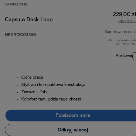
CAPSULE DESK
229,00 z
Capsule Desk Loop
269,00 z
Sugerowana cen
HFXR12C03.WG
Wliczona kwota pod
VAT (42,82 zł
Porównaj
Cicha praca
Stylowa i kompaktowa konstrukcja
Zawsze z Tobą
Komfort tam, gdzie tego chcesz
Powiadom mnie
Odkryj więcej