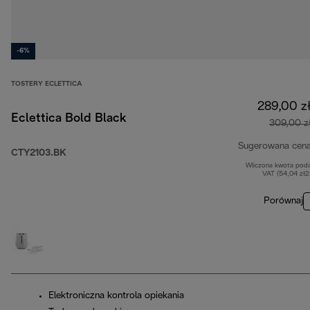
-6%
TOSTERY ECLETTICA
289,00 z
Eclettica Bold Black
309,00 z
Sugerowana cen
CTY2103.BK
Wliczona kwota pod
VAT (54,04 zł
Porównaj
Elektroniczna kontrola opiekania