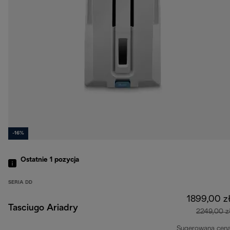
-16%
Ostatnie 1
pozycja
SERIA DD
1899,00 z
Tasciugo Ariadry
2249,00 z
Sugerowana cen