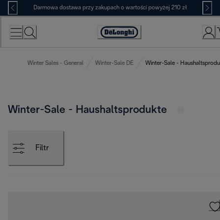
Skip
Darmowa dostawa przy zakupach o wartości powyżej 210 zł
to
Content
Deklaracja
dostępności
Winter Sales - General
Winter-Sale DE
Winter-Sale - Haushaltsprodu
Winter-Sale - Haushaltsprodukte
Filtr