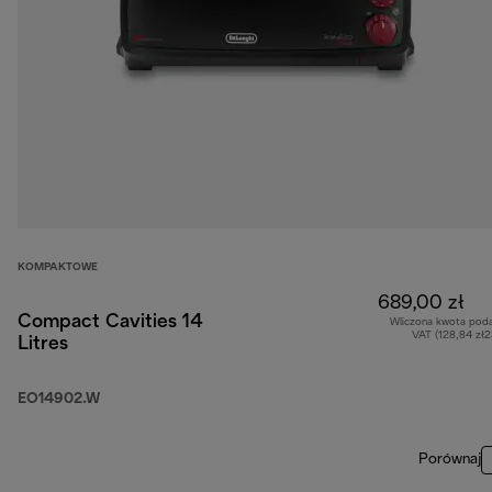
KOMPAKTOWE
689,00 zł
Compact Cavities 14
Wliczona kwota pod
VAT (128,84 zł
Litres
EO14902.W
Porównaj