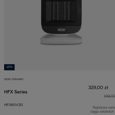
-27%
DESK CERAMIC
329,00 zł
HFX Series
339,00
HFX60V20
Najniższa cen
ciągu ostatnich