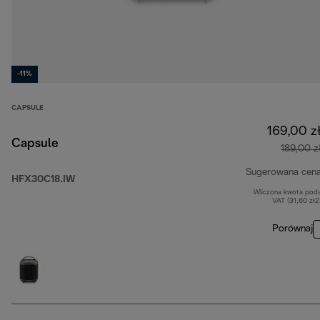
-11%
CAPSULE
169,00 z
Capsule
189,00 z
Sugerowana cen
HFX30C18.IW
Wliczona kwota pod
VAT (31,60 zł
Porównaj