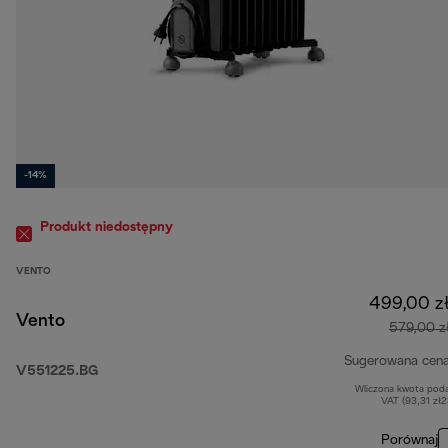
-14%
Produkt niedostępny
VENTO
499,00 z
Vento
579,00 z
Sugerowana cen
V551225.BG
Wliczona kwota pod
VAT (93,31 zł
Porównaj