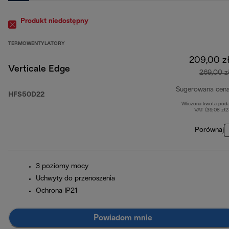
Produkt niedostępny
TERMOWENTYLATORY
209,00 z
Verticale Edge
269,00 z
Sugerowana cen
HFS50D22
Wliczona kwota pod
VAT (39,08 zł
Porównaj
3 poziomy mocy
Uchwyty do przenoszenia
Ochrona IP21
Powiadom mnie