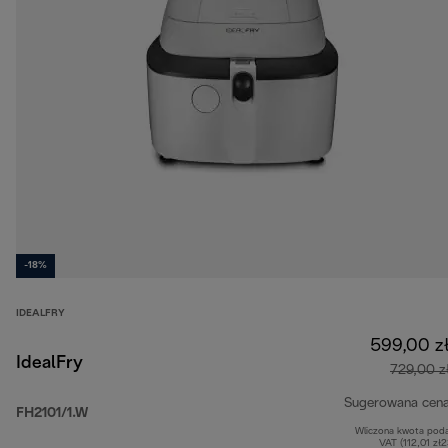
-18%
IDEALFRY
599,00 z
IdealFry
729,00 z
Sugerowana cen
FH2101/1.W
Wliczona kwota pod
VAT (112,01 zł