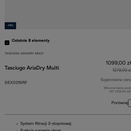
-14%
Ostatnie 8
elementy
TASCIUGO ARIADRY MULTI
1099,00 z
Tasciugo AriaDry Multi
1279,00 z
Sugerowana cen
DEXD216RF
Wliczona kwota pod
VAT (205,50 zł
Porównaj
System filtracji 3-stopniowej
Funkcja suszenia ubrań