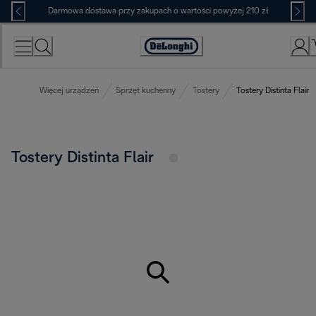
Skip
Darmowa dostawa przy zakupach o wartości powyżej 210 zł
to
Content
Deklaracja
dostępności
Więcej urządzeń
Sprzęt kuchenny
Tostery
Tostery Distinta Flair
Tostery Distinta Flair