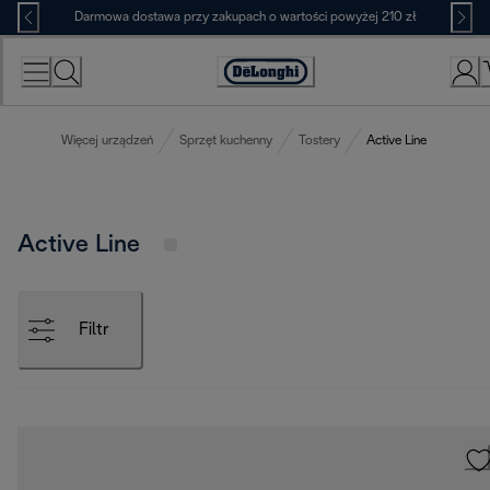
Skip
Darmowa dostawa przy zakupach o wartości powyżej 210 zł
to
Content
Deklaracja
dostępności
Więcej urządzeń
Sprzęt kuchenny
Tostery
Active Line
Active Line
Filtr