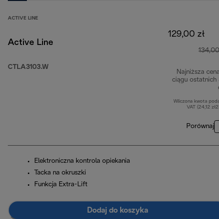
ACTIVE LINE
129,00 zł
Active Line
134,00
CTLA3103.W
Najniższa cen
ciągu ostatnich
Wliczona kwota pod
VAT (24,12 zł
Porównaj
Elektroniczna kontrola opiekania
Tacka na okruszki
Funkcja Extra-Lift
Dodaj do koszyka