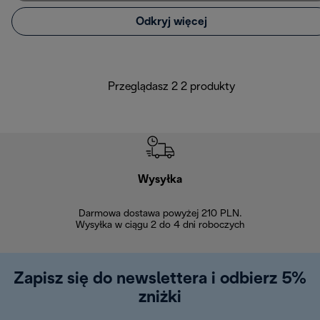
Odkryj więcej
Przeglądasz 2 2 produkty
Wysyłka
Bez
Darmowa dostawa powyżej 210 PLN.
Możesz bezp
Wysyłka w ciągu 2 do 4 dni roboczych
zakupiony w na
w ciągu 14
Zapisz się do newslettera i odbierz 5%
zniżki