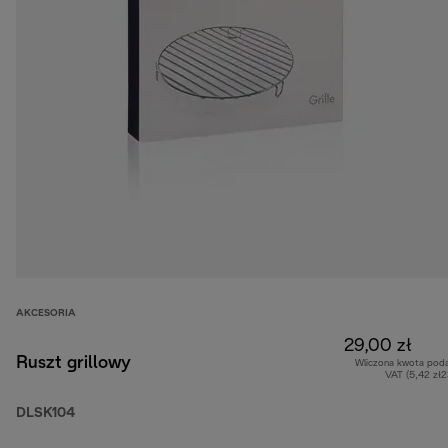
AKCESORIA
29,00 zł
Ruszt grillowy
Wliczona kwota pod
VAT (5,42 zł
DLSK104