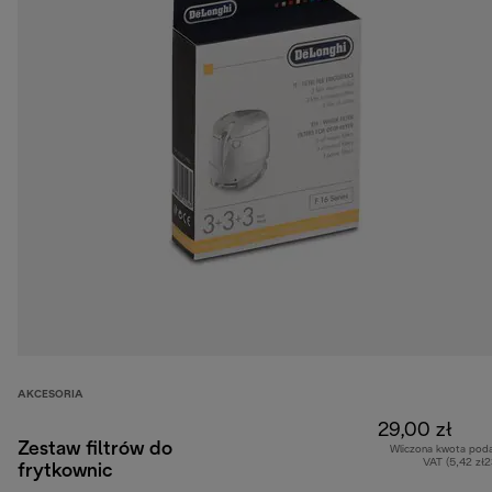
AKCESORIA
29,00 zł
Zestaw filtrów do
Wliczona kwota pod
VAT (5,42 zł
frytkownic