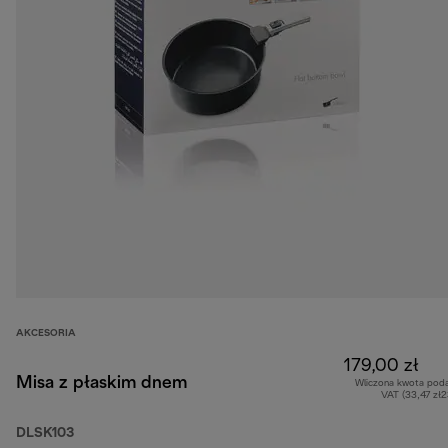
AKCESORIA
179,00 zł
Misa z płaskim dnem
Wliczona kwota pod
VAT (33,47 zł
DLSK103