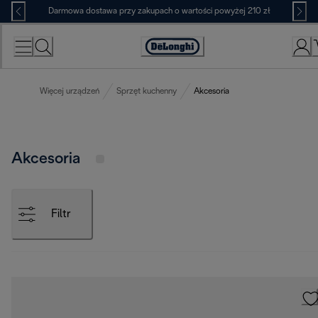
Skip
Darmowa dostawa przy zakupach o wartości powyżej 210 zł
to
Content
Deklaracja
dostępności
Więcej urządzeń
Sprzęt kuchenny
Akcesoria
Akcesoria
Filtr