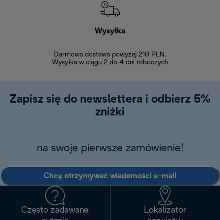
Wysyłka
Bez
Darmowa dostawa powyżej 210 PLN.
Możesz bezp
Wysyłka w ciągu 2 do 4 dni roboczych
zakupiony w na
w ciągu 14
Zapisz się do newslettera i odbierz 5%
zniżki
na swoje pierwsze zamówienie!
Chcę otrzymywać wiadomości e-mail
Często zadawane
Lokalizator