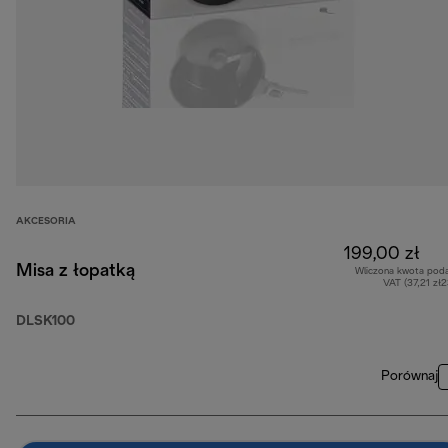
AKCESORIA
199,00 zł
Misa z łopatką
Wliczona kwota pod
VAT (37,21 zł
DLSK100
Porównaj