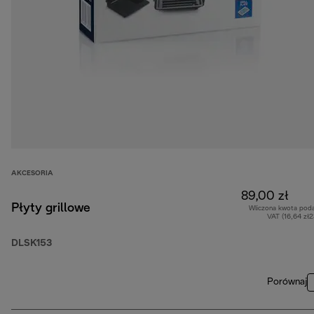
AKCESORIA
89,00 zł
Płyty grillowe
Wliczona kwota pod
VAT (16,64 zł
DLSK153
Porównaj