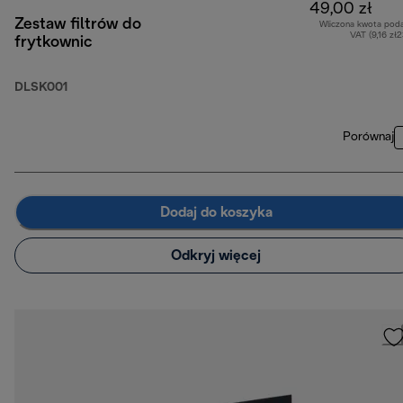
49,00 zł
Zestaw filtrów do
Wliczona kwota pod
VAT (9,16 zł
frytkownic
DLSK001
Porównaj
Dodaj do koszyka
Odkryj więcej