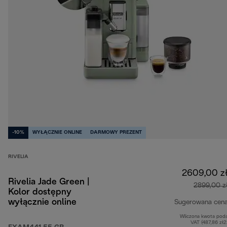
-10%
WYŁĄCZNIE ONLINE
DARMOWY PREZENT
RIVELIA
2609,00 z
Rivelia Jade Green |
2899,00 z
Kolor dostępny
wyłącznie online
Sugerowana cen
Wliczona kwota pod
VAT (487,86 zł