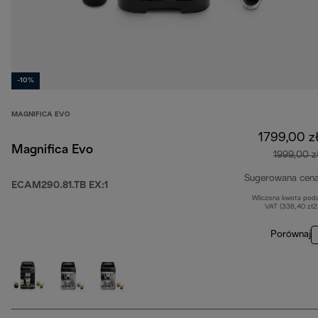
-10%
MAGNIFICA EVO
1799,00 z
Magnifica Evo
1999,00 z
Sugerowana cen
ECAM290.81.TB EX:1
Wliczona kwota pod
VAT (336,40 zł
Porównaj