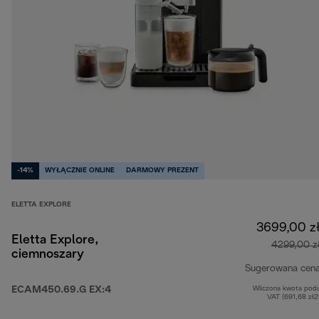
-14%
WYŁĄCZNIE ONLINE
DARMOWY PREZENT
ELETTA EXPLORE
3699,00 z
Eletta Explore,
4299,00 z
ciemnoszary
Sugerowana cen
ECAM450.69.G EX:4
Wliczona kwota pod
VAT (691,68 zł