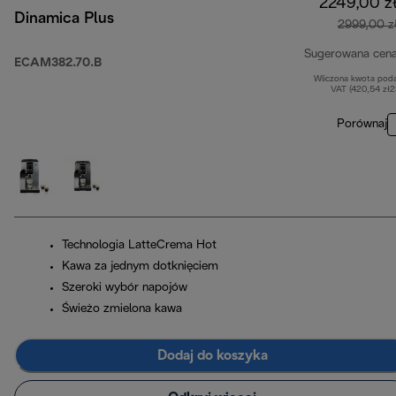
2249,00 z
Dinamica Plus
2999,00 z
Sugerowana cen
ECAM382.70.B
Wliczona kwota pod
VAT (420,54 zł
Porównaj
Technologia LatteCrema Hot
Kawa za jednym dotknięciem
Szeroki wybór napojów
Świeżo zmielona kawa
Dodaj do koszyka