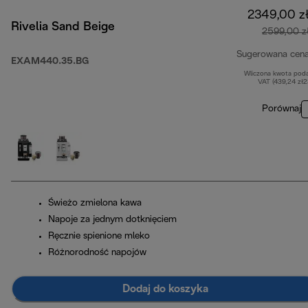
2349,00 z
Rivelia Sand Beige
2599,00 z
Sugerowana cen
EXAM440.35.BG
Wliczona kwota pod
VAT (439,24 zł
Porównaj
Świeżo zmielona kawa
Napoje za jednym dotknięciem
Ręcznie spienione mleko
Różnorodność napojów
Dodaj do koszyka