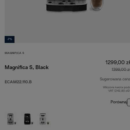
-7%
MAGNIFICA S
1299,00 z
Magnifica S, Black
1399,00 z
Sugerowana cen
ECAM22.110.B
Wliczona kwota pod
VAT (242,90 zł
Porównaj