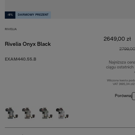
-9%
DARMOWY PREZENT
RIVELIA
2649,00 zł
Rivelia Onyx Black
2799,00
EXAM440.55.B
Najniższa cen
ciągu ostatnich
Wliczona kwota pod
VAT (495,34 zł
Porównaj