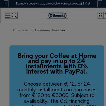
Skip
Darmowa dostawa przy zakupach o wartości powyżej 210 zł
to
Content
Deklaracja
dostępności
Promozione
Finanziamento Tasso Zero
Bring your Coffee at Home
and pay in up to 24
installments with 0%
interest with PayPal.
Choose between 6, 12, or 24
monthly installments on purchases
from €120 to €5000. Subject to
availability. The 0% financing