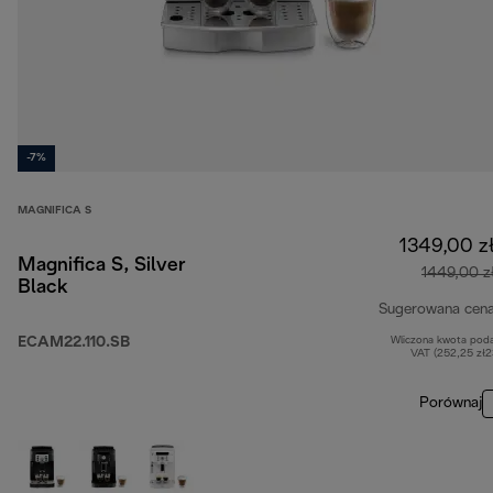
-7%
MAGNIFICA S
1349,00 z
Magnifica S, Silver
1449,00 z
Black
Sugerowana cen
ECAM22.110.SB
Wliczona kwota pod
VAT (252,25 zł
Porównaj