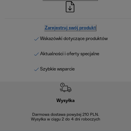
Zarejestruj swój produkt
Wskazówki dotyczące produktów
Aktualności i oferty specjalne
Szybkie wsparcie
Wysyłka
Bez
Darmowa dostawa powyżej 210 PLN.
Możesz bezp
Wysyłka w ciągu 2 do 4 dni roboczych
zakupiony w na
w ciągu 14