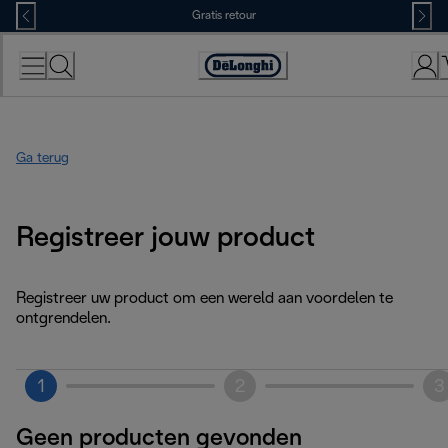
Skip
Gratis retour
to
Content
Accessibility
Statement
Ga terug
Registreer jouw product
Registreer uw product om een wereld aan voordelen te
ontgrendelen.
1
2
3
Geen producten gevonden