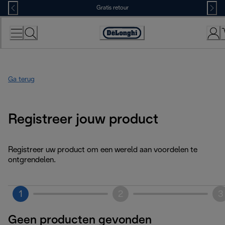
Skip
Gratis retour
to
Content
Accessibility
Statement
Ga terug
Registreer jouw product
Registreer uw product om een wereld aan voordelen te
ontgrendelen.
1
2
3
Geen producten gevonden