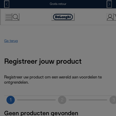
Skip
Gratis retour
to
Content
Accessibility
Statement
Ga terug
Registreer jouw product
Registreer uw product om een wereld aan voordelen te
ontgrendelen.
1
2
3
Geen producten gevonden