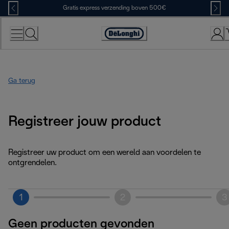
Skip
Gratis express verzending boven 500€
to
Content
Accessibility
Statement
Ga terug
Registreer jouw product
Registreer uw product om een wereld aan voordelen te
ontgrendelen.
1
2
3
Geen producten gevonden