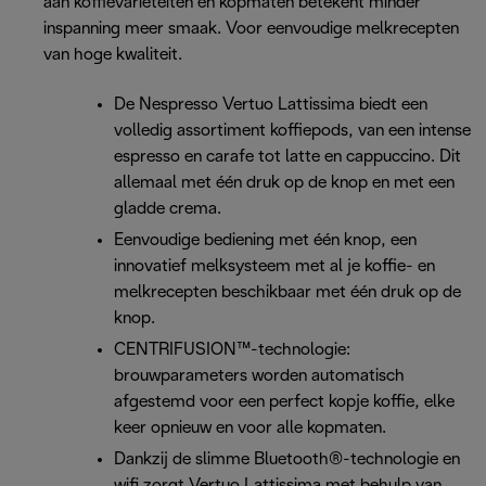
aan koffievariëteiten en kopmaten betekent minder
inspanning meer smaak. Voor eenvoudige melkrecepten
van hoge kwaliteit.
De Nespresso Vertuo Lattissima biedt een
volledig assortiment koffiepods, van een intense
espresso en carafe tot latte en cappuccino. Dit
allemaal met één druk op de knop en met een
gladde crema.
Eenvoudige bediening met één knop, een
innovatief melksysteem met al je koffie- en
melkrecepten beschikbaar met één druk op de
knop.
CENTRIFUSION™-technologie:
brouwparameters worden automatisch
afgestemd voor een perfect kopje koffie, elke
keer opnieuw en voor alle kopmaten.
Dankzij de slimme Bluetooth®-technologie en
wifi zorgt Vertuo Lattissima met behulp van