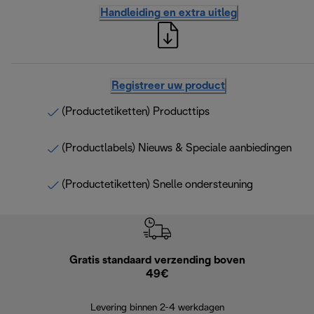
Handleiding en extra uitleg
Registreer uw product
(Productetiketten) Producttips
(Productlabels) Nieuws & Speciale aanbiedingen
(Productetiketten) Snelle ondersteuning
Gratis standaard verzending boven
Grat
49€
Retourzend
Levering binnen 2-4 werkdagen