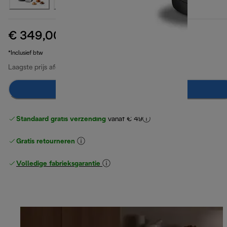
€ 349,00
originele prijs € 399,90
€ 399,90
(-13%)
*Inclusief btw
Laagste prijs afgelopen 30 dagen
€ 349,00
In winkelwagen
Standaard gratis verzending
vanaf € 49
Gratis retourneren
Volledige fabrieksgarantie