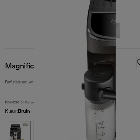
Magnifica Evo
Refurbished volautomatische espressomachine
ECAM293.61.BW-second
Kleur
:
Bruin