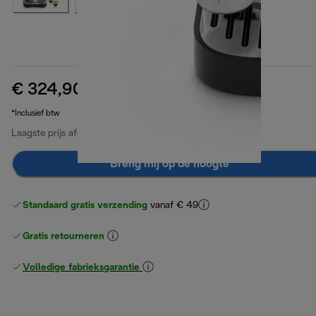
€ 324,90
originele prijs € 529,90
€ 529,90
(-39%)
*Inclusief btw
Laagste prijs afgelopen 30 dagen
€ 324,90
Breng mij op de hoogte
Standaard gratis verzending
vanaf € 49
Gratis retourneren
Volledige fabrieksgarantie