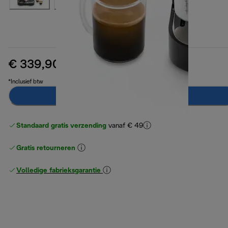
€ 339,90
originele prijs € 569,90
€ 569,90
(-40%)
*Inclusief btw
Breng mij op de hoogte
Standaard gratis verzending
vanaf € 49
Gratis retourneren
Volledige fabrieksgarantie