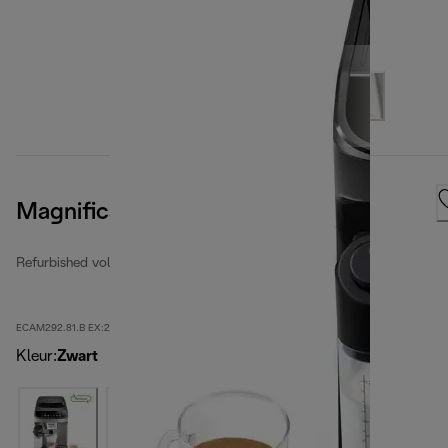
Magnifica Evo
Refurbished volautomatische espressomachine
ECAM292.81.B EX:2-second
Kleur
:
Zwart