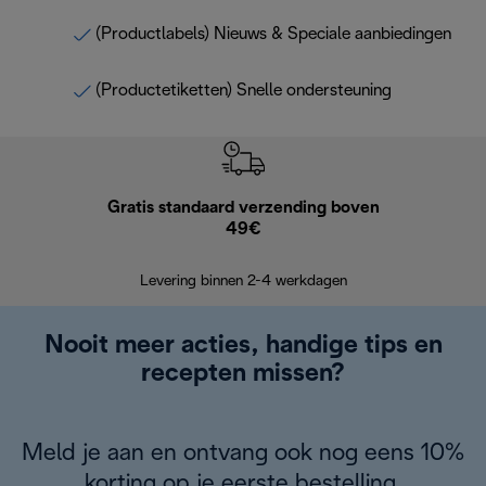
(Productlabels) Nieuws & Speciale aanbiedingen
(Productetiketten) Snelle ondersteuning
Gratis standaard verzending boven
Grat
49€
Retourzend
Levering binnen 2-4 werkdagen
Nooit meer acties, handige tips en
recepten missen?
Meld je aan en ontvang ook nog eens 10%
korting op je eerste bestelling.