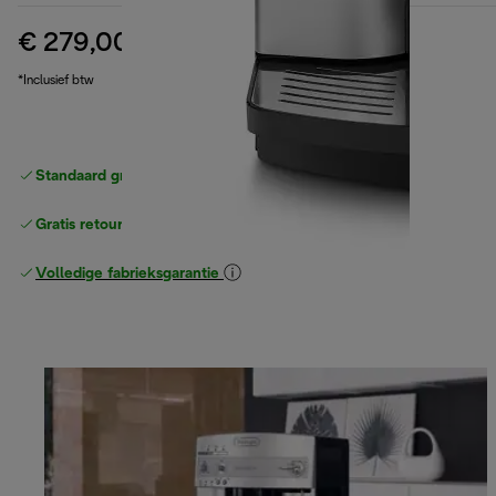
€ 279,00
originele prijs € 519,90
€ 519,90
(-46%)
*Inclusief btw
Standaard gratis verzending
vanaf € 49
Gratis retourneren
Volledige fabrieksgarantie