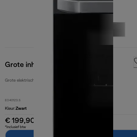
Grote inhoud 40 liter
Grote elektrische ovens
EO40123.S
Kleur
:
Zwart
€ 199,90
*Inclusief btw
In winkelwagen