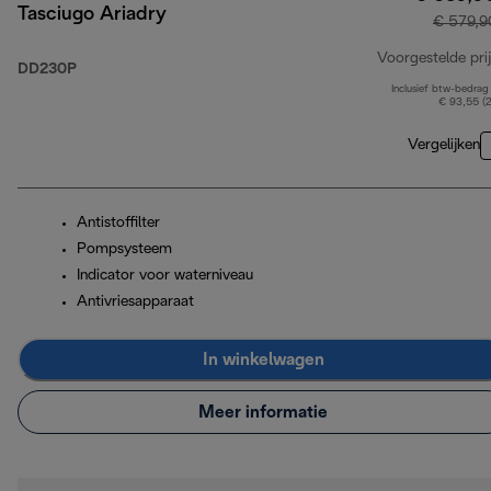
Tasciugo Ariadry
€ 579,9
Voorgestelde prij
DD230P
Inclusief btw-bedrag
€ 93,55 (
Vergelijken
Antistoffilter
Pompsysteem
Indicator voor waterniveau
Antivriesapparaat
In winkelwagen
Meer informatie