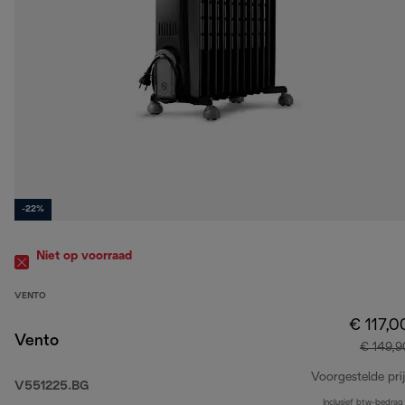
-22%
Niet op voorraad
VENTO
€ 117,0
Vento
€ 149,9
Voorgestelde prij
V551225.BG
Inclusief btw-bedrag