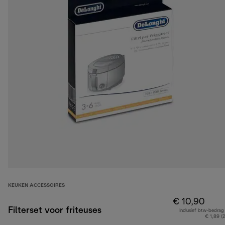
KEUKEN ACCESSOIRES
€ 10,90
Filterset voor friteuses
Inclusief btw-bedrag
€ 1,89 (