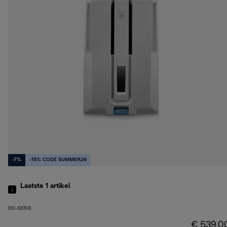
-7%
-15% CODE SUMMER26
Laatste 1
artikel
DD-SERIE
€ 539,0