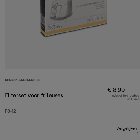
KEUKEN ACCESSOIRES
€ 8,90
Filterset voor friteuses
Inclusief btw-bedrag
€ 1,54 (
F8-12
Vergelijken