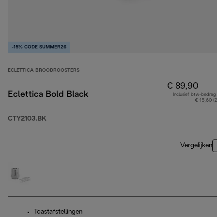
-15% CODE SUMMER26
ECLETTICA BROODROOSTERS
€ 89,90
Eclettica Bold Black
Inclusief btw-bedrag
€ 15,60 (
CTY2103.BK
Vergelijken
Toastafstellingen