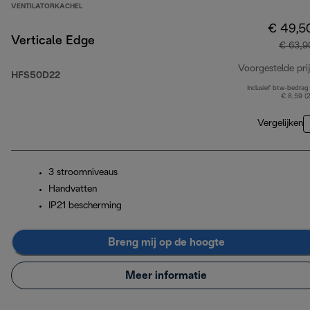
VENTILATORKACHEL
€ 49,5
Verticale Edge
€ 63,9
Voorgestelde prij
HFS50D22
Inclusief btw-bedrag
€ 8,59 (
Vergelijken
3 stroomniveaus
Handvatten
IP21 bescherming
Breng mij op de hoogte
Meer informatie