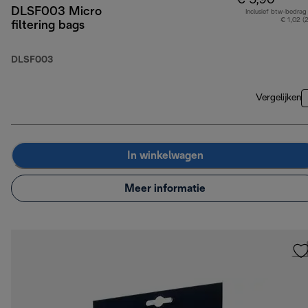
€ 5,90
DLSF003 Micro
Inclusief btw-bedrag
€ 1,02 (
filtering bags
DLSF003
Vergelijken
In winkelwagen
Meer informatie