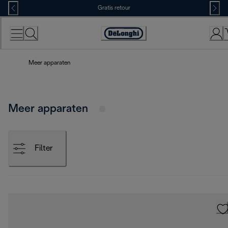
Skip
Gratis retour
to
Content
Accessibility
Statement
Meer apparaten
Meer apparaten
Filter