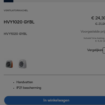
VENTILATORKACHEL
€ 24,3
HVY1020 GYBL
€ 31,9
Voorgestelde prij
HVY1020 GYBL
Inclusief btw-bedrag
€ 4,22 (
Vergelijken
Handvatten
IP21 bescherming
In winkelwagen