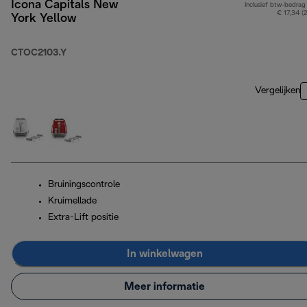
Icona Capitals New
Inclusief btw-bedrag
€ 17,34 (
York Yellow
CTOC2103.Y
Vergelijken
Bruiningscontrole
Kruimellade
Extra-Lift positie
In winkelwagen
Meer informatie