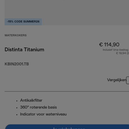
-15% CODE SUMMER26
WATERKOKERS
€ 114,90
Distinta Titanium
Inclusief btw-bedrag
€ 19,94 (
KBIN2001.TB
Vergelijken
Antikalkfilter
360° roterende basis
Indicator voor waterniveau