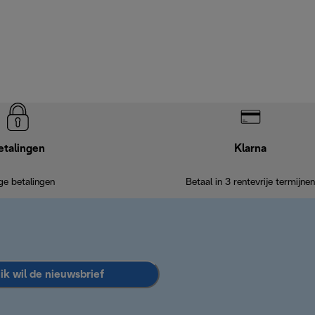
etalingen
Klarna
ige betalingen
Betaal in 3 rentevrije termijnen
 ik wil de nieuwsbrief