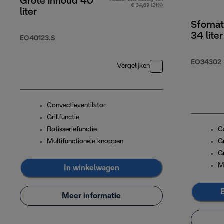
Grote inhoud 40
€ 34,69 (21%)
liter
Sfornat
34 liter
EO40123.S
EO34302
Vergelijken
Convectieventilator
Grillfunctie
Rotisseriefunctie
C
Multifunctionele knoppen
Gr
G
M
In winkelwagen
Meer informatie