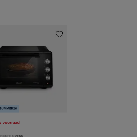
 SUMMER26
p voorraad
TRISCHE OVENS