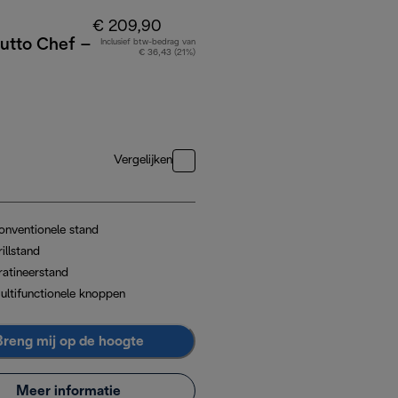
€ 209,90
utto Chef –
Inclusief btw-bedrag van
€ 36,43 (21%)
Vergelijken
onventionele stand
illstand
ratineerstand
ultifunctionele knoppen
Breng mij op de hoogte
Meer informatie