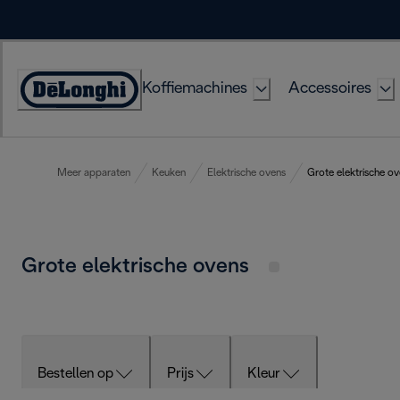
Skip
to
Content
Koffiemachines
Accessoires
Accessibility
Statement
Meer apparaten
Keuken
Elektrische ovens
Grote elektrische o
Grote elektrische ovens
Bestellen op
Prijs
Kleur