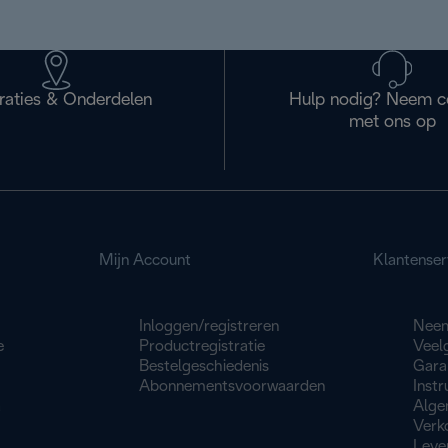
raties & Onderdelen
Hulp nodig? Neem c
met ons op
Mijn Account
Klantenser
Inloggen/registreren
Neem
e
Productregistratie
Veel
Bestelgeschiedenis
Gara
Abonnementsvoorwaarden
Instr
a
Alge
Verk
Leve