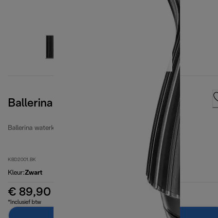
Ballerina Furnace Black
Ballerina waterkokers
KBD2001.BK
Kleur
:
Zwart
€ 89,90
*Inclusief btw
In winkelwagen