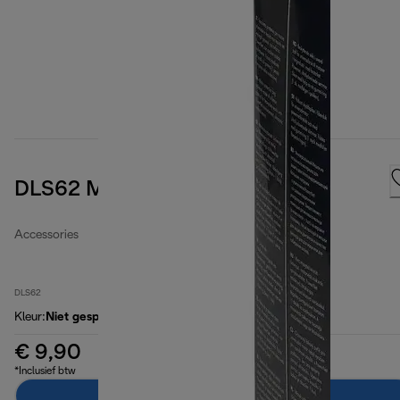
DLS62 Micro filtering bags
Accessories
DLS62
Kleur
:
Niet gespecificeerd
€ 9,90
*Inclusief btw
In winkelwagen