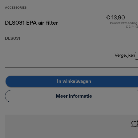
ACCESSORIES
€ 13,90
DLS031 EPA air filter
Inclusief btw-bedrag
€ 2,41 (
DLS031
Vergelijken
In winkelwagen
Meer informatie