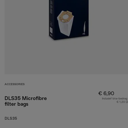
ACCESSORIES
€ 6,90
DLS35 Microfibre
Inclusief btw-bedrag
€ 1,20 (
filter bags
DLS35