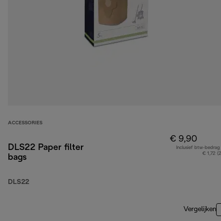
ACCESSORIES
€ 9,90
DLS22 Paper filter
Inclusief btw-bedrag
€ 1,72 (
bags
DLS22
Vergelijken