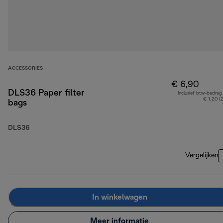
ACCESSORIES
€ 6,90
DLS36 Paper filter
Inclusief btw-bedrag
€ 1,20 (
bags
DLS36
Vergelijken
In winkelwagen
Meer informatie