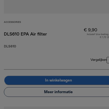
ACCESSORIES
€ 9,90
DLS610 EPA Air filter
Inclusief btw-bedrag
€ 1,72 (
DLS610
Vergelijken
In winkelwagen
Meer informatie