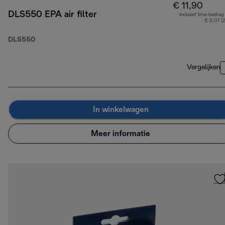
€ 11,90
DLS550 EPA air filter
Inclusief btw-bedrag
€ 2,07 (
DLS550
Vergelijken
In winkelwagen
Meer informatie