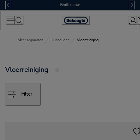
Skip
Gratis retour
to
Content
Accessibility
Statement
Meer apparaten
Huishouden
Vloerreiniging
Vloerreiniging
Filter