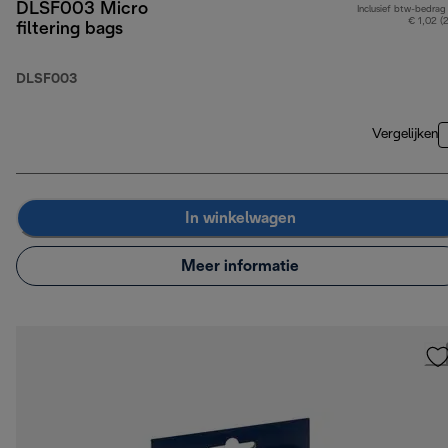
DLSF003 Micro
Inclusief btw-bedrag
€ 1,02 (
filtering bags
DLSF003
Vergelijken
In winkelwagen
Meer informatie