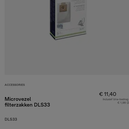
ACCESSORIES
€ 11,40
Microvezel
Inclusief btw-bedrag
€ 1,98 (
filterzakken DLS33
DLS33