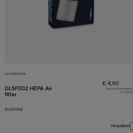
ACCESSORIES
€ 4,90
DLSF002 HEPA Air
Inclusief btw-bedrag
€ 0,85 (
filter
DLSF002
Vergelijken