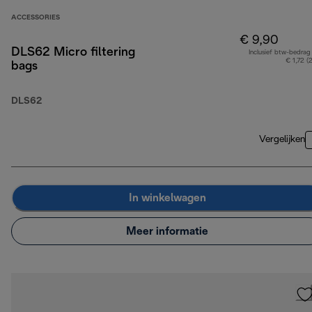
ACCESSORIES
€ 9,90
DLS62 Micro filtering
Inclusief btw-bedrag
€ 1,72 (
bags
DLS62
Vergelijken
In winkelwagen
Meer informatie