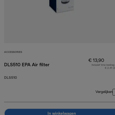
ACCESSORIES
€ 13,90
DLS510 EPA Air filter
Inclusief btw-bedrag
€ 2,41 (
DLS510
Vergelijken
In winkelwagen