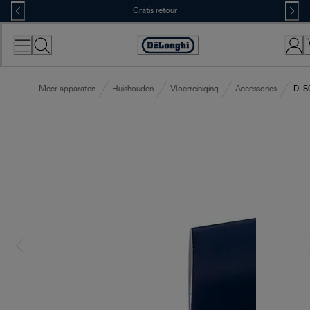
Skip
Gratis retour
to
Content
Accessibility
Statement
Meer apparaten
Huishouden
Vloerreiniging
Accessories
DLS0