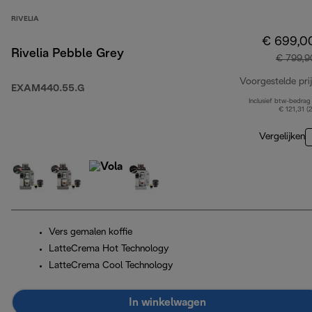
RIVELIA
€ 699,0
Rivelia Pebble Grey
€ 799,9
Voorgestelde prij
EXAM440.55.G
Inclusief btw-bedrag
€ 121,31 (
Vergelijken
Vers gemalen koffie
LatteCrema Hot Technology
LatteCrema Cool Technology
In winkelwagen