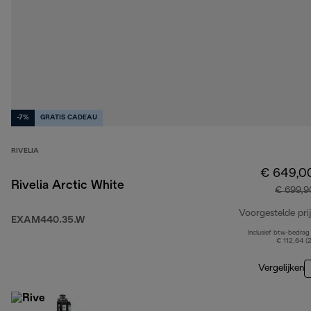
-7%
GRATIS CADEAU
RIVELIA
€ 649,0
Rivelia Arctic White
€ 699,9
Voorgestelde prij
EXAM440.35.W
Inclusief btw-bedrag
€ 112,64 (
Vergelijken