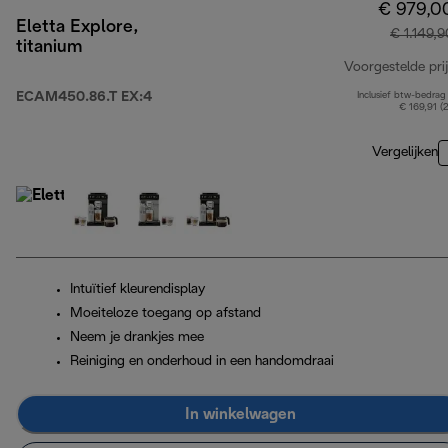
€ 979,0
Eletta Explore,
€ 1.149,9
titanium
Voorgestelde prij
ECAM450.86.T EX:4
Inclusief btw-bedrag
€ 169,91 (
Vergelijken
Intuïtief kleurendisplay
Moeiteloze toegang op afstand
Neem je drankjes mee
Reiniging en onderhoud in een handomdraai
In winkelwagen