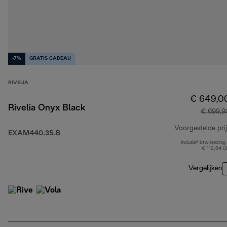
-7%
GRATIS CADEAU
RIVELIA
€ 649,0
Rivelia Onyx Black
€ 699,9
Voorgestelde prij
EXAM440.35.B
Inclusief btw-bedrag
€ 112,64 (
Vergelijken