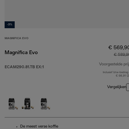
-3%
MAGNIFICA EVO
€ 569,9
Magnifica Evo
€ 589,9
Voorgestelde prij
ECAM290.81.TB EX:1
Inclusief btw-bedrag
€ 98,91 (
Vergelijken
De meest verse koffie