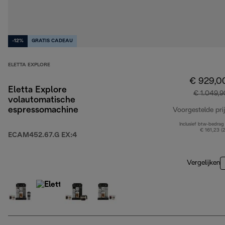
-12%
GRATIS CADEAU
ELETTA EXPLORE
€ 929,0
Eletta Explore
€ 1.049,9
volautomatische
espressomachine
Voorgestelde prij
Inclusief btw-bedrag
€ 161,23 (
ECAM452.67.G EX:4
Vergelijken