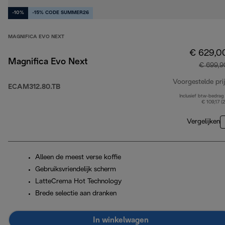
-10%
-15% CODE SUMMER26
MAGNIFICA EVO NEXT
€ 629,0
Magnifica Evo Next
€ 699,9
Voorgestelde prij
ECAM312.80.TB
Inclusief btw-bedrag
€ 109,17 (
Vergelijken
Alleen de meest verse koffie
Gebruiksvriendelijk scherm
LatteCrema Hot Technology
Brede selectie aan dranken
In winkelwagen