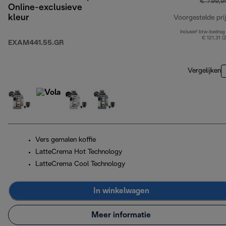
€ 799,9
Online-exclusieve
kleur
Voorgestelde prij
Inclusief btw-bedrag
€ 121,31 (
EXAM441.55.GR
Vergelijken
Vers gemalen koffie
LatteCrema Hot Technology
LatteCrema Cool Technology
In winkelwagen
Meer informatie