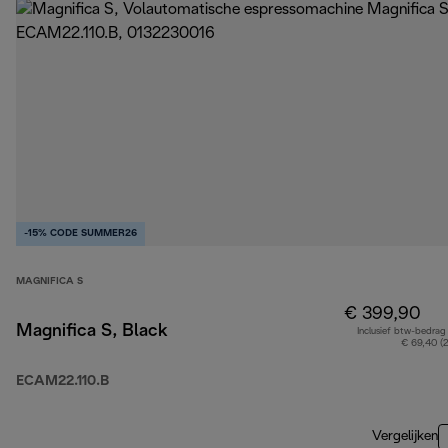
-15% CODE SUMMER26
MAGNIFICA S
€ 399,90
Magnifica S, Black
Inclusief btw-bedrag
€ 69,40 (
ECAM22.110.B
Vergelijken