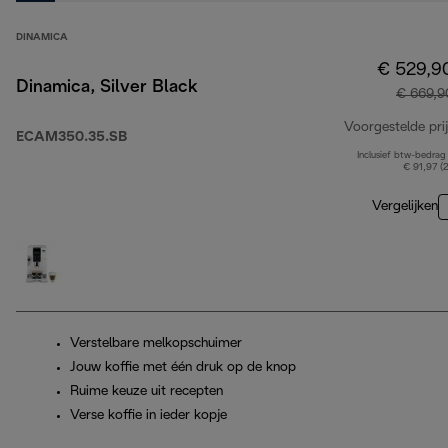
DINAMICA
€ 529,9
Dinamica, Silver Black
€ 669,9
Voorgestelde prij
ECAM350.35.SB
Inclusief btw-bedrag
€ 91,97 (
Vergelijken
Verstelbare melkopschuimer
Jouw koffie met één druk op de knop
Ruime keuze uit recepten
Verse koffie in ieder kopje