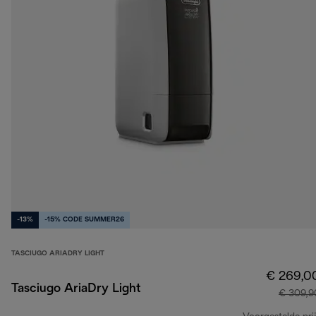
-13%
-15% CODE SUMMER26
TASCIUGO ARIADRY LIGHT
€ 269,0
Tasciugo AriaDry Light
€ 309,9