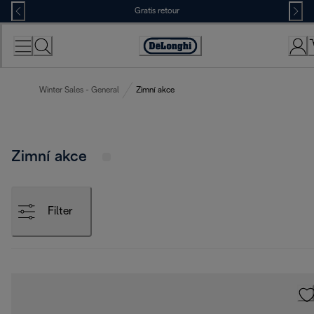
Skip
Gratis retour
to
Content
Accessibility
Statement
Winter Sales - General
Zimní akce
Zimní akce
Filter