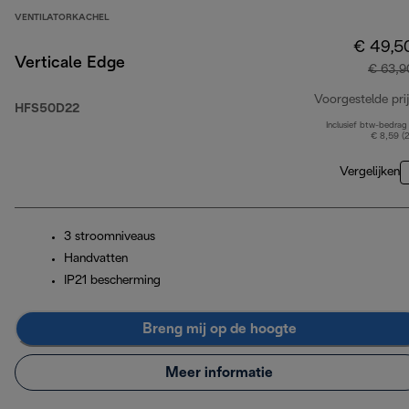
VENTILATORKACHEL
€ 49,5
Verticale Edge
€ 63,9
Voorgestelde prij
HFS50D22
Inclusief btw-bedrag
€ 8,59 (
Vergelijken
3 stroomniveaus
Handvatten
IP21 bescherming
Breng mij op de hoogte
Meer informatie