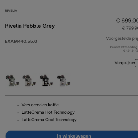
RIVELIA
€ 699,0
Rivelia Pebble Grey
€ 799,9
Voorgestelde prij
EXAM440.55.G
Inclusief btw-bedrag
€ 121,31 (
Vergelijken
Vers gemalen koffie
LatteCrema Hot Technology
LatteCrema Cool Technology
In winkelwagen