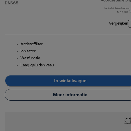
Voorgestelde prij
DNS65
Inclusief btw-bedrag
€ 46,69 (
Vergelijken
Antistoffilter
Ionisator
Wasfunctie
Laag geluidsniveau
In winkelwagen
Meer informatie