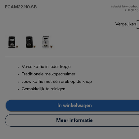
ECAM22.110.SB
Inclusief btw-bedrag
€ 67,67 (
Vergelijken
Verse koffie in ieder kopje
Traditionele melkopschuimer
Jouw koffie met één druk op de knop
Gemakkelijk te reinigen
In winkelwagen
Meer informatie