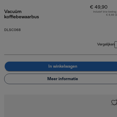
€ 49,90
Vacuüm
Inclusief btw-bedrag
€ 8,66 (
koffiebewaarbus
DLSC068
Vergelijken
In winkelwagen
Meer informatie