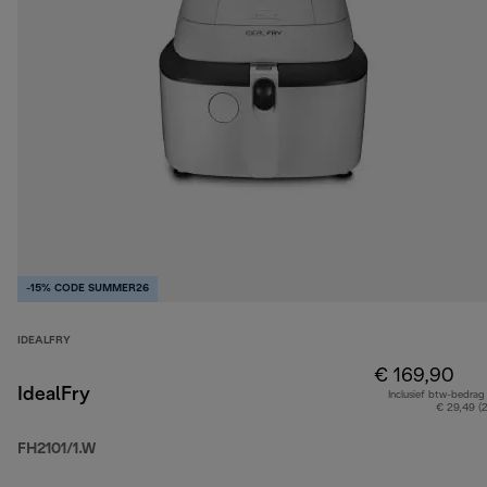
-15% CODE SUMMER26
IDEALFRY
€ 169,90
IdealFry
Inclusief btw-bedrag
€ 29,49 (
FH2101/1.W