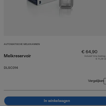
AUTOMATISCHE MELKKANNEN
€ 64,90
Melkreservoir
Inclusief btw-bedrag
€ 11,26 (
DLSC014
Vergelijken
In winkelwagen