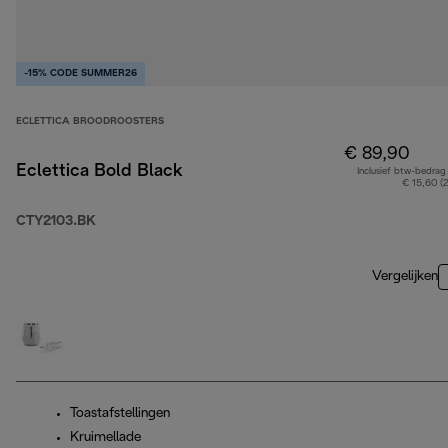
-15% CODE SUMMER26
ECLETTICA BROODROOSTERS
€ 89,90
Eclettica Bold Black
Inclusief btw-bedrag
€ 15,60 (
CTY2103.BK
Vergelijken
Toastafstellingen
Kruimellade