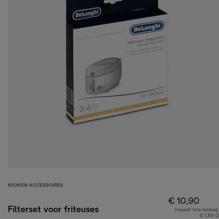
KEUKEN ACCESSOIRES
€ 10,90
Filterset voor friteuses
Inclusief btw-bedrag
€ 1,89 (