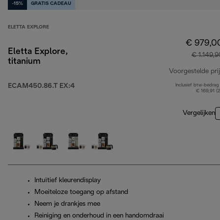
-15%
GRATIS CADEAU
ELETTA EXPLORE
€ 979,0
Eletta Explore,
€ 1.149,9
titanium
Voorgestelde prij
ECAM450.86.T EX:4
Inclusief btw-bedrag
€ 169,91 (
Vergelijken
Intuïtief kleurendisplay
Moeiteloze toegang op afstand
Neem je drankjes mee
Reiniging en onderhoud in een handomdraai