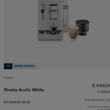
-7%
GRATIS CADEAU
RIVELIA
€ 649,0
Rivelia Arctic White
€ 699,9
Voorgestelde prij
EXAM440.35.W
Inclusief btw-bedrag
€ 112,64 (