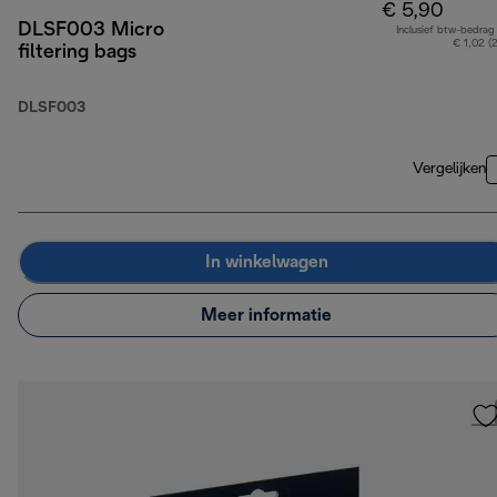
€ 5,90
DLSF003 Micro
Inclusief btw-bedrag
€ 1,02 (
filtering bags
DLSF003
Vergelijken
In winkelwagen
Meer informatie