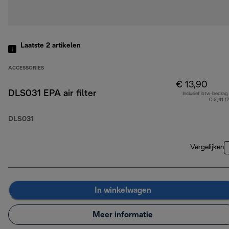
Laatste 2
artikelen
ACCESSORIES
€ 13,90
DLS031 EPA air filter
Inclusief btw-bedrag
€ 2,41 (
DLS031
Vergelijken
In winkelwagen
Meer informatie