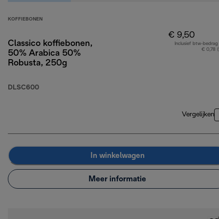
KOFFIEBONEN
€ 9,50
Classico koffiebonen,
Inclusief btw-bedrag
€ 0,78 
50% Arabica 50%
Robusta, 250g
DLSC600
Vergelijken
In winkelwagen
Meer informatie