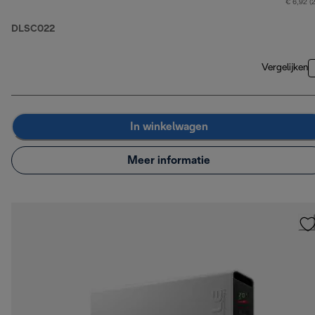
€ 6,92 (
DLSC022
Vergelijken
In winkelwagen
Meer informatie