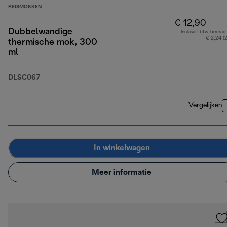
REISMOKKEN
€ 12,90
Dubbelwandige
Inclusief btw-bedrag
€ 2,24 (
thermische mok, 300
ml
DLSC067
Vergelijken
In winkelwagen
Meer informatie