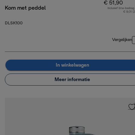
€ 51,90
Kom met peddel
Inclusief btw-bedrag
€ 9,01 (
DLSK100
Vergelijken
In winkelwagen
Meer informatie