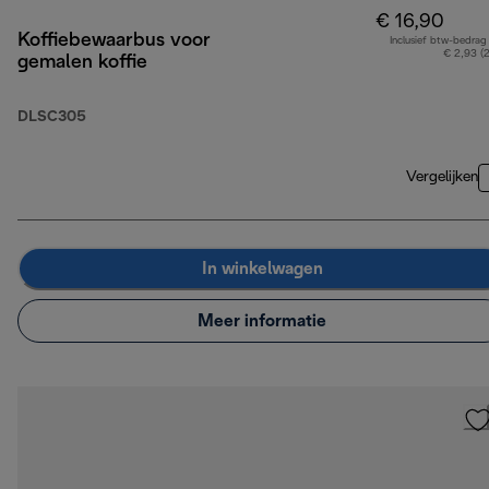
€ 16,90
Koffiebewaarbus voor
Inclusief btw-bedrag
€ 2,93 (
gemalen koffie
DLSC305
Vergelijken
In winkelwagen
Meer informatie