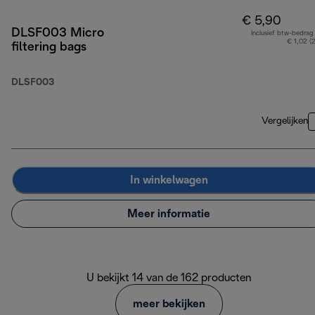
€ 5,90
DLSF003 Micro
Inclusief btw-bedrag
€ 1,02 (
filtering bags
DLSF003
Vergelijken
In winkelwagen
Meer informatie
U bekijkt 14 van de 162 producten
meer bekijken