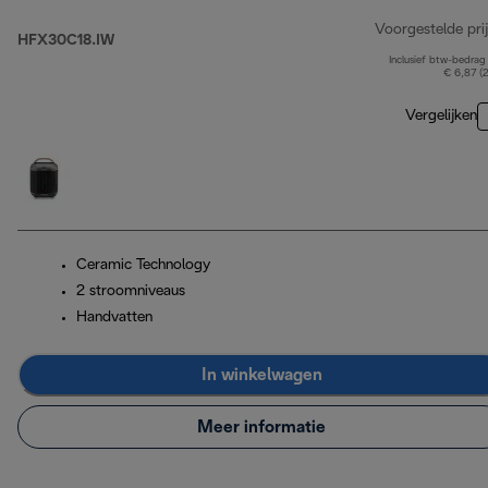
Voorgestelde prij
HFX30C18.IW
Inclusief btw-bedrag
€ 6,87 (
Vergelijken
Ceramic Technology
2 stroomniveaus
Handvatten
In winkelwagen
Meer informatie