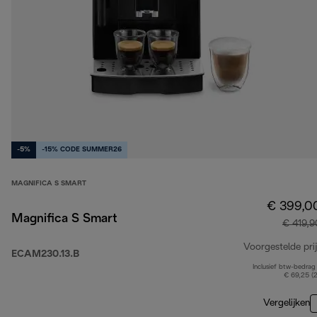
-5%
-15% CODE SUMMER26
MAGNIFICA S SMART
€ 399,0
Magnifica S Smart
€ 419,9
Voorgestelde prij
ECAM230.13.B
Inclusief btw-bedrag
€ 69,25 (
Vergelijken