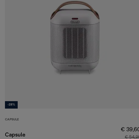
-28%
CAPSULE
€ 39,6
Capsule
€ 54,9