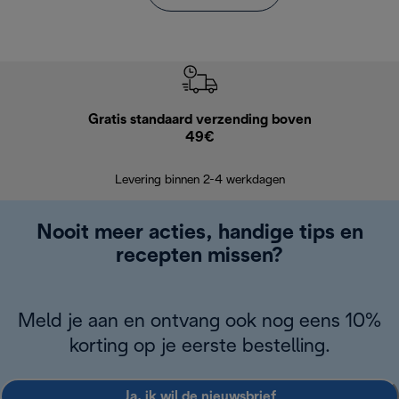
Gratis standaard verzending boven
Grat
49€
Retourzend
Levering binnen 2-4 werkdagen
Nooit meer acties, handige tips en
recepten missen?
Meld je aan en ontvang ook nog eens 10%
korting op je eerste bestelling.
Ja, ik wil de nieuwsbrief