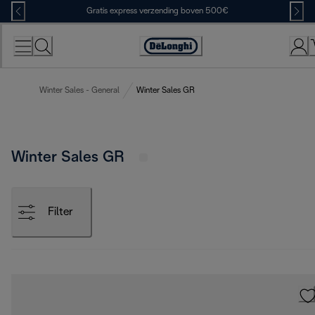
Skip
Gratis express verzending boven 500€
to
Content
Accessibility
Statement
Winter Sales - General
Winter Sales GR
Winter Sales GR
Filter