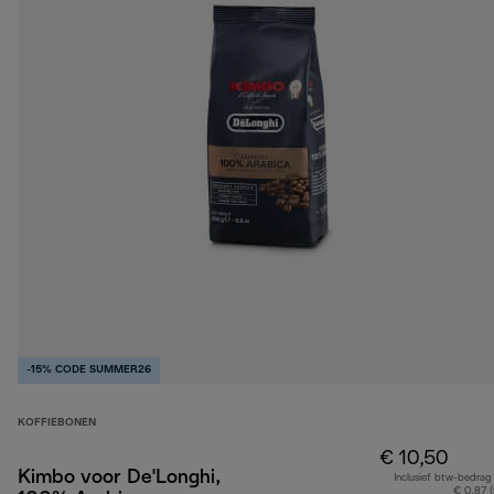
-15% CODE SUMMER26
KOFFIEBONEN
€ 10,50
Kimbo voor De'Longhi,
Inclusief btw-bedrag
€ 0,87 