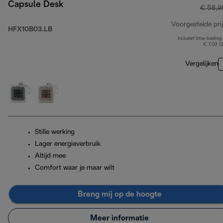
Capsule Desk
€ 58,9
Voorgestelde prij
HFX10B03.LB
Inclusief btw-bedrag
€ 7,03 (
Vergelijken
Stille werking
Lager energieverbruik
Altijd mee
Comfort waar je maar wilt
Breng mij op de hoogte
Meer informatie