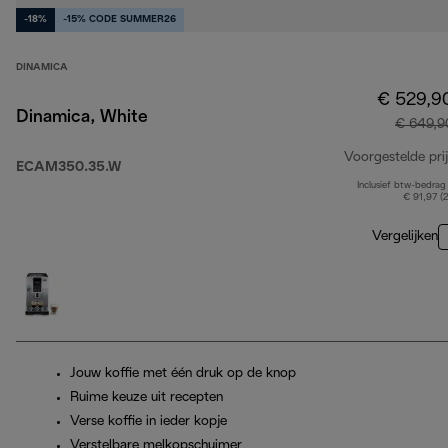
-18%
-15% CODE SUMMER26
DINAMICA
€ 529,9
Dinamica, White
€ 649,9
Voorgestelde prij
ECAM350.35.W
Inclusief btw-bedrag
€ 91,97 (
Vergelijken
Jouw koffie met één druk op de knop
Ruime keuze uit recepten
Verse koffie in ieder kopje
Verstelbare melkopschuimer