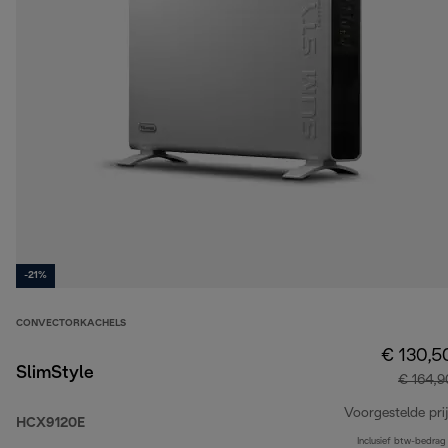
-21%
CONVECTORKACHELS
€ 130,5
SlimStyle
€ 164,9
Voorgestelde prij
HCX9120E
Inclusief btw-bedrag