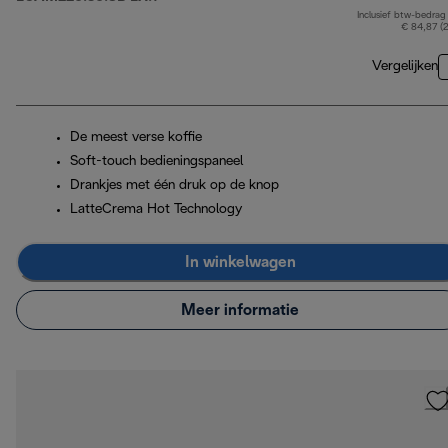
Inclusief btw-bedrag
€ 84,87 (
Vergelijken
De meest verse koffie
Soft-touch bedieningspaneel
Drankjes met één druk op de knop
LatteCrema Hot Technology
In winkelwagen
Meer informatie