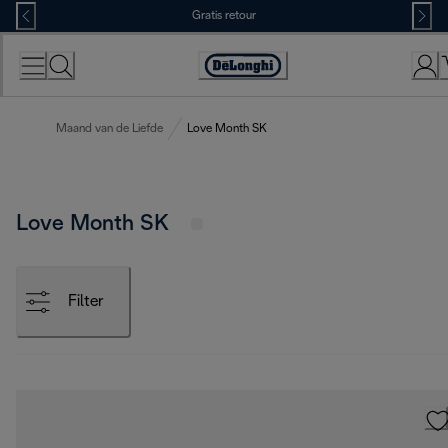
Skip
Gratis retour
to
Content
Accessibility
Statement
Maand van de Liefde
Love Month SK
Love Month SK
Filter