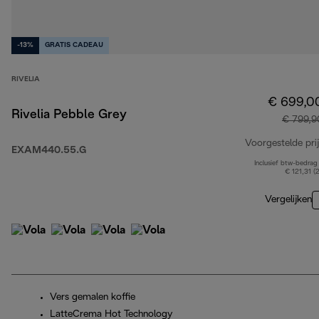
-13%
GRATIS CADEAU
RIVELIA
€ 699,0
Rivelia Pebble Grey
€ 799,9
Voorgestelde prij
EXAM440.55.G
Inclusief btw-bedrag
€ 121,31 (
Vergelijken
Vers gemalen koffie
LatteCrema Hot Technology