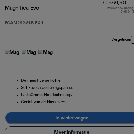
€ 569,90
Magnifica Evo
Inclusief btw-bedrag
€ 98,91 (
ECAM292.81.B EX:1
Vergelijken
De meest verse koffie
Soft-touch bedieningspaneel
LatteCrema Hot Technology
Geniet van de klassiekers
In winkelwagen
Meer informatie