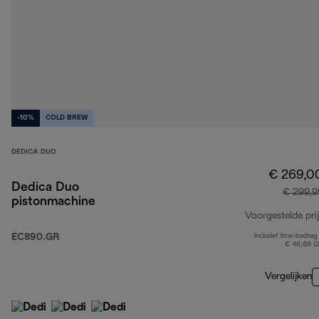
-10%
COLD BREW
DEDICA DUO
€ 269,0
Dedica Duo
€ 299,9
pistonmachine
Voorgestelde prij
EC890.GR
Inclusief btw-bedrag
€ 46,69 (
Vergelijken