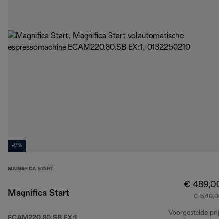
-11%
MAGNIFICA START
€ 489,0
Magnifica Start
€ 549,9
Voorgestelde prij
ECAM220.80.SB EX:1