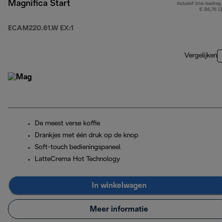
Magnifica Start
Inclusief btw-bedrag
€ 86,76 (
ECAM220.61.W EX:1
Vergelijken
De meest verse koffie
Drankjes met één druk op de knop
Soft-touch bedieningspaneel
LatteCrema Hot Technology
In winkelwagen
Meer informatie