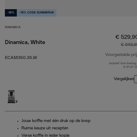
-18%
-15% CODE SUMMER26
DINAMICA
€ 529,9
Dinamica, White
€ 649,9
Voorgestelde prij
ECAM350.35.W
Inclusief btw-bedrag
€ 91,97 (
Vergelijken
Jouw koffie met één druk op de knop
Ruime keuze uit recepten
Verse koffie in ieder kopje