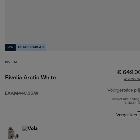
-7%
GRATIS CADEAU
RIVELIA
€ 649,0
Rivelia Arctic White
€ 699,9
Voorgestelde prij
EXAM440.35.W
Inclusief btw-bedrag
€ 112,64 (
Vergelijken