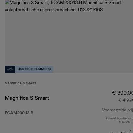
-5%
-15% CODE SUMMER26
MAGNIFICA S SMART
€ 399,0
Magnifica S Smart
€ 419,9
Voorgestelde prij
ECAM230.13.B
Inclusief btw-bedrag
€ 69,25 (