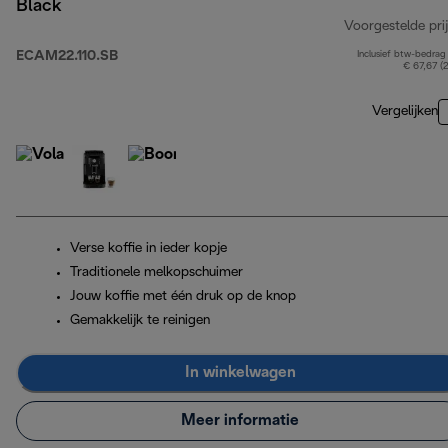
Black
Voorgestelde prij
ECAM22.110.SB
Inclusief btw-bedrag
€ 67,67 (
Vergelijken
Verse koffie in ieder kopje
Traditionele melkopschuimer
Jouw koffie met één druk op de knop
Gemakkelijk te reinigen
In winkelwagen
Meer informatie