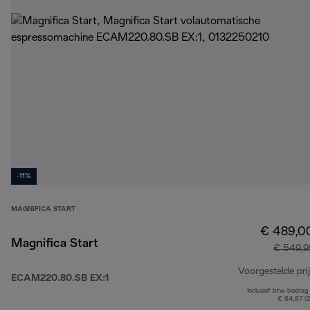
-11%
MAGNIFICA START
€ 489,0
Magnifica Start
€ 549,9
Voorgestelde prij
ECAM220.80.SB EX:1
Inclusief btw-bedrag
€ 84,87 (