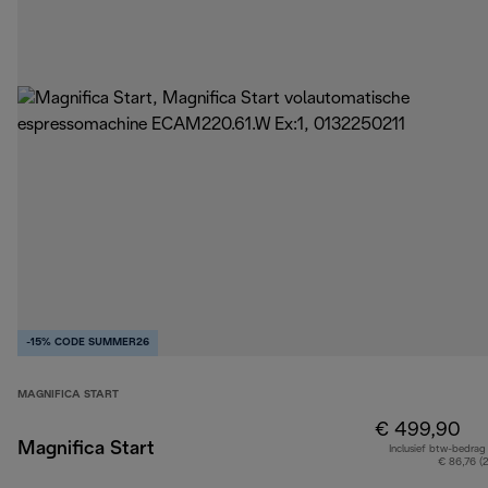
-15% CODE SUMMER26
MAGNIFICA START
€ 499,90
Magnifica Start
Inclusief btw-bedrag
€ 86,76 (