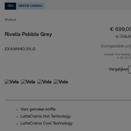
-13%
GRATIS CADEAU
RIVELIA
€ 699,0
Rivelia Pebble Grey
€ 799,9
Voorgestelde prij
EXAM440.55.G
Inclusief btw-bedrag
€ 121,31 (
Vergelijken
Vers gemalen koffie
LatteCrema Hot Technology
LatteCrema Cool Technology