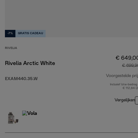
-7%
GRATIS CADEAU
RIVELIA
€ 649,0
Rivelia Arctic White
€ 699,9
Voorgestelde prij
EXAM440.35.W
Inclusief btw-bedrag
€ 112,64 (
Vergelijken