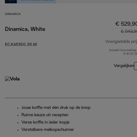
DINAMICA
€ 529,9
Dinamica, White
€ 649,9
Voorgestelde prij
ECAM350.35.W
Inclusief btw-bedrag
€ 91,97 (
Vergelijken
Jouw koffie met één druk op de knop
Ruime keuze uit recepten
Verse koffie in ieder kopje
Verstelbare melkopschuimer