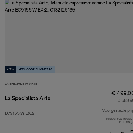
-17%
-15% CODE SUMMER26
LA SPECIALISTA ARTE
€ 499,0
La Specialista Arte
€ 599,9
Voorgestelde prij
EC9155.W EX:2
Inclusief btw-bedrag
€ 86,60 (