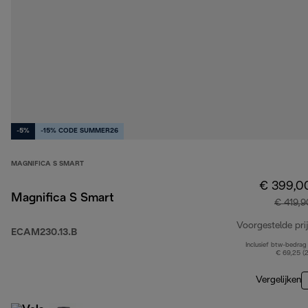
-5%
-15% CODE SUMMER26
MAGNIFICA S SMART
€ 399,0
Magnifica S Smart
€ 419,9
Voorgestelde prij
ECAM230.13.B
Inclusief btw-bedrag
€ 69,25 (
Vergelijken