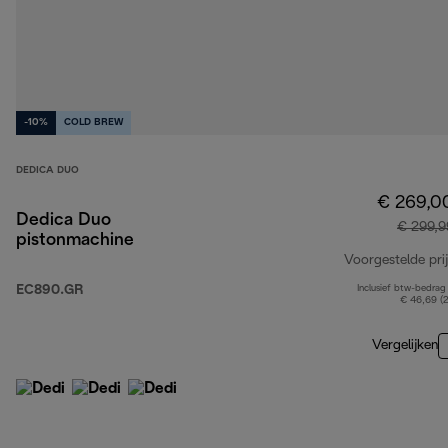
-10%
COLD BREW
DEDICA DUO
€ 269,0
Dedica Duo
€ 299,9
pistonmachine
Voorgestelde prij
EC890.GR
Inclusief btw-bedrag
€ 46,69 (
Vergelijken