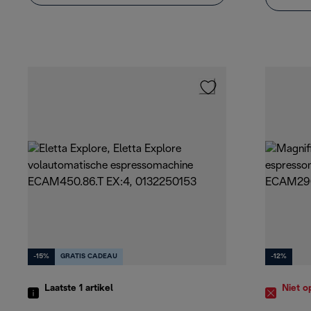
-15%
GRATIS CADEAU
-12%
Laatste 1
artikel
Niet o