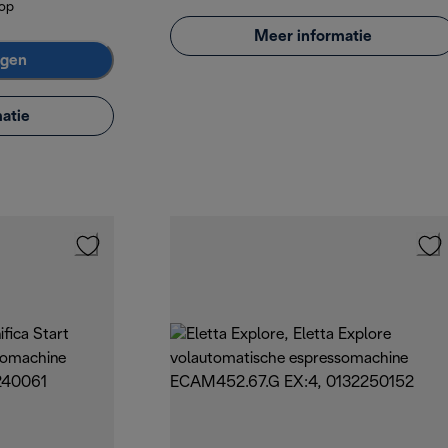
kop
Meer informatie
agen
atie