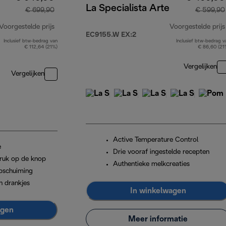
La Specialista Arte
€ 699,90
€ 599,90
Voorgestelde prijs
Voorgestelde prijs
EC9155.W EX:2
Inclusief btw-bedrag van
Inclusief btw-bedrag v
originele prijs € 699,90
€ 112,64 (21%)
€ 86,60 (21
Vergelijken
Vergelijken
Active Temperature Control
e
Drie vooraf ingestelde recepten
ruk op de knop
Authentieke melkcreaties
pschuiming
n drankjes
In winkelwagen
agen
Meer informatie