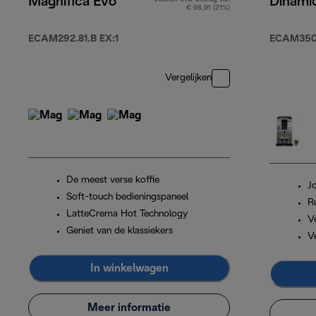
Magnifica Evo
Dinami
€ 98,91 (21%)
ECAM292.81.B EX:1
ECAM350
Vergelijken
De meest verse koffie
J
Soft-touch bedieningspaneel
R
LatteCrema Hot Technology
Ve
Geniet van de klassiekers
V
In winkelwagen
Meer informatie