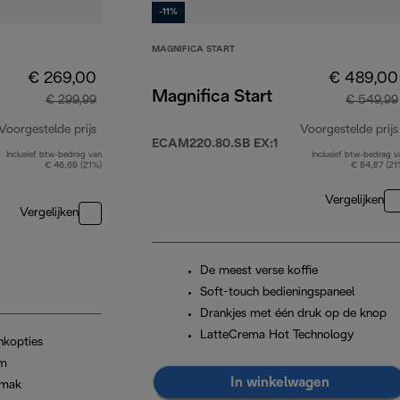
-11%
MAGNIFICA START
€ 269,00
€ 489,00
Magnifica Start
€ 299,99
€ 549,99
Voorgestelde prijs
Voorgestelde prijs
ECAM220.80.SB EX:1
Inclusief btw-bedrag van
Inclusief btw-bedrag v
originele prijs € 299,99
€ 46,69 (21%)
€ 84,87 (21
Vergelijken
Vergelijken
De meest verse koffie
Soft-touch bedieningspaneel
Drankjes met één druk op de knop
LatteCrema Hot Technology
nkopties
im
In winkelwagen
emak