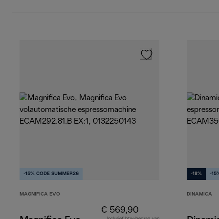
-15% CODE SUMMER26
-18%
-15
MAGNIFICA EVO
DINAMICA
€ 569,90
Inclusief btw-bedrag van