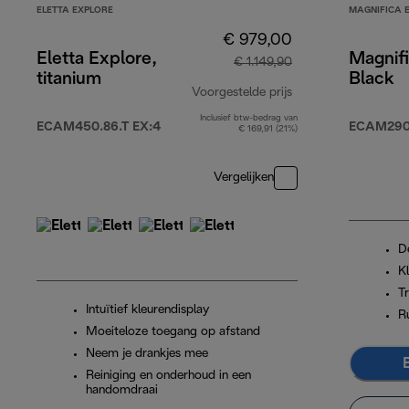
ELETTA EXPLORE
MAGNIFICA 
€ 979,00
Eletta Explore,
Magnifi
€ 1.149,90
titanium
Black
Voorgestelde prijs
Inclusief btw-bedrag van
originele prijs € 1
ECAM450.86.T EX:4
ECAM290.
€ 169,91 (21%)
Vergelijken
D
K
T
Intuïtief kleurendisplay
R
Moeiteloze toegang op afstand
Neem je drankjes mee
Reiniging en onderhoud in een
handomdraai