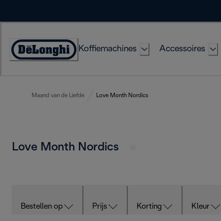
Skip
to
Content
Koffiemachines
Accessoires
Accessibility
Statement
Maand van de Liefde
Love Month Nordics
Love Month Nordics
Bestellen op
Prijs
Korting
Kleur