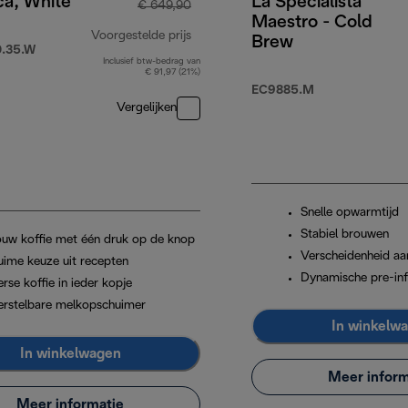
ca, White
La Specialista
€ 649,90
Maestro - Cold
Voorgestelde prijs
Brew
.35.W
Inclusief btw-bedrag van
originele prijs € 649,90
€ 91,97 (21%)
EC9885.M
Vergelijken
Snelle opwarmtijd
Stabiel brouwen
ouw koffie met één druk op de knop
Verscheidenheid aa
uime keuze uit recepten
Dynamische pre-inf
rse koffie in ieder kopje
erstelbare melkopschuimer
In winkelw
In winkelwagen
Meer inform
Meer informatie