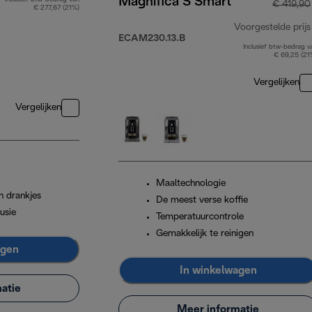
Magnifica S Smart
€ 419,90
€ 277,67 (21%)
Voorgestelde prijs
ECAM230.13.B
Inclusief btw-bedrag v
€ 69,25 (21
Vergelijken
Vergelijken
Maaltechnologie
n drankjes
De meest verse koffie
usie
Temperatuurcontrole
Gemakkelijk te reinigen
agen
In winkelwagen
atie
Meer informatie