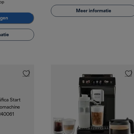
kop
Meer informatie
agen
atie