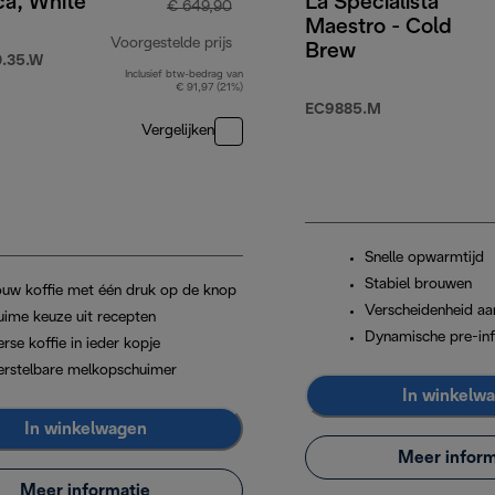
ca, White
La Specialista
€ 649,90
Maestro - Cold
Voorgestelde prijs
Brew
.35.W
Inclusief btw-bedrag van
originele prijs € 649,90
€ 91,97 (21%)
EC9885.M
Vergelijken
Snelle opwarmtijd
Stabiel brouwen
ouw koffie met één druk op de knop
Verscheidenheid aa
uime keuze uit recepten
Dynamische pre-inf
rse koffie in ieder kopje
erstelbare melkopschuimer
In winkelw
In winkelwagen
Meer inform
Meer informatie