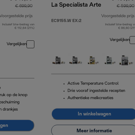
La Specialista Arte
€ 699,90
€ 599,90
Voorgestelde prijs
Voorgestelde prijs
EC9155.W EX:2
Inclusief btw-bedrag van
Inclusief btw-bedrag v
originele prijs € 699,90
€ 112,64 (21%)
€ 86,60 (21
Vergelijken
Vergelijken
Active Temperature Control
e
Drie vooraf ingestelde recepten
ruk op de knop
Authentieke melkcreaties
pschuiming
n drankjes
In winkelwagen
agen
Meer informatie