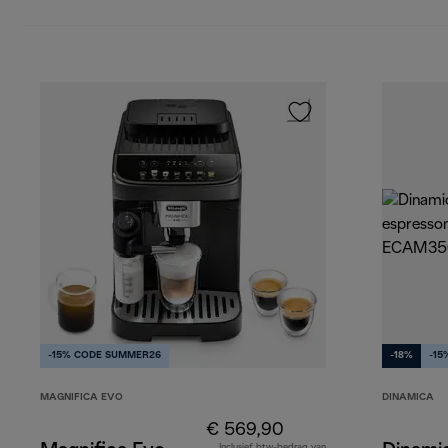
-15% CODE SUMMER26
-18%
-15
MAGNIFICA EVO
DINAMICA
€ 569,90
Inclusief btw-bedrag van