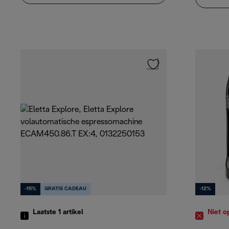
-15%
GRATIS CADEAU
-12%
Laatste 1
artikel
Niet o