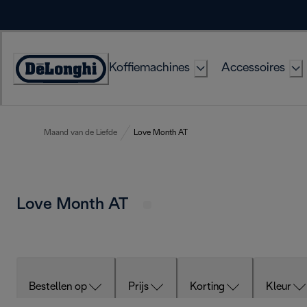
Skip
to
Content
Koffiemachines
Accessoires
Accessibility
Statement
Maand van de Liefde
Love Month AT
Love Month AT
Bestellen op
Prijs
Korting
Kleur