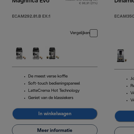
Magnifica Evo
Dinami
€ 98,91 (21%)
ECAM292.81.B EX:1
ECAM350
Vergelijken
De meest verse koffie
J
Soft-touch bedieningspaneel
R
LatteCrema Hot Technology
Ve
Geniet van de klassiekers
V
In winkelwagen
Meer informatie