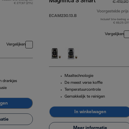
Magnifica S Smart
€ 419,90
€ 277,67 (21%)
Voorgestelde prijs
ECAM230.13.B
Inclusief btw-bedrag v
€ 69,25 (21
Vergelijken
Vergelijken
Maaltechnologie
n drankjes
De meest verse koffie
usie
Temperatuurcontrole
Gemakkelijk te reinigen
agen
In winkelwagen
atie
Meer informatie