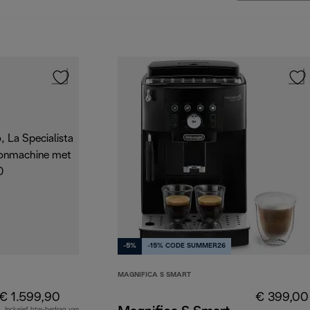
-5%
-15% CODE SUMMER26
MAGNIFICA S SMART
€ 1.599,90
€ 399,00
Inclusief btw-bedrag van