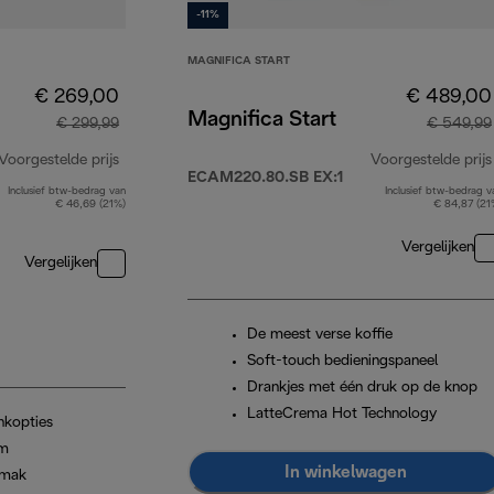
-11%
MAGNIFICA START
€ 269,00
€ 489,00
Magnifica Start
€ 299,99
€ 549,99
Voorgestelde prijs
Voorgestelde prijs
ECAM220.80.SB EX:1
Inclusief btw-bedrag van
Inclusief btw-bedrag v
originele prijs € 299,99
€ 46,69 (21%)
€ 84,87 (21
Vergelijken
Vergelijken
De meest verse koffie
Soft-touch bedieningspaneel
Drankjes met één druk op de knop
LatteCrema Hot Technology
nkopties
im
In winkelwagen
emak