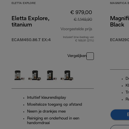
ELETTA EXPLORE
MAGNIFICA 
€ 979,00
Eletta Explore,
Magnifi
€ 1.149,90
titanium
Black
Voorgestelde prijs
Inclusief btw-bedrag van
originele prijs € 1
ECAM450.86.T EX:4
ECAM290.
€ 169,91 (21%)
Vergelijken
D
K
T
Intuïtief kleurendisplay
R
Moeiteloze toegang op afstand
Neem je drankjes mee
Reiniging en onderhoud in een
handomdraai