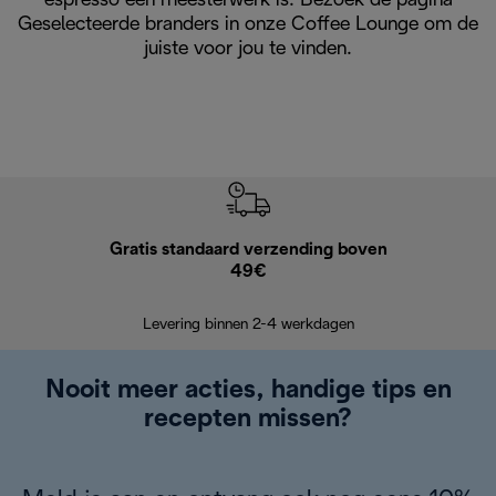
espresso een meesterwerk is. Bezoek de pagina
Geselecteerde branders in onze Coffee Lounge om de
juiste voor jou te vinden.
Gratis standaard verzending boven
Grat
49€
Retourzend
Levering binnen 2-4 werkdagen
Nooit meer acties, handige tips en
recepten missen?