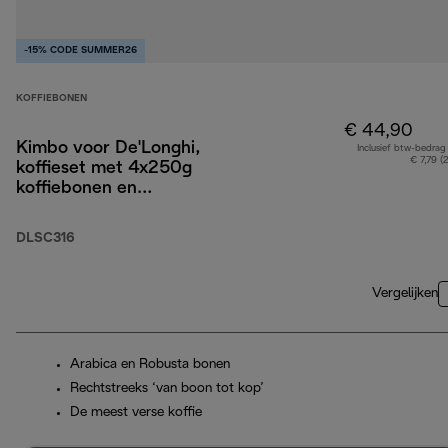
-15% CODE SUMMER26
KOFFIEBONEN
€ 44,90
Kimbo voor De'Longhi,
Inclusief btw-bedrag
€ 7,79 (
koffieset met 4x250g
koffiebonen en
espressoglazen x2
DLSC316
Vergelijken
Arabica en Robusta bonen
Rechtstreeks ‘van boon tot kop’
De meest verse koffie