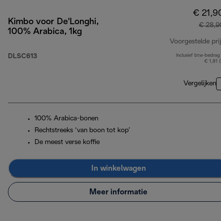
€ 21,9
Kimbo voor De'Longhi,
€ 28,9
100% Arabica, 1kg
Voorgestelde prij
DLSC613
Inclusief btw-bedrag
€ 1,81 
Vergelijken
100% Arabica-bonen
Rechtstreeks ‘van boon tot kop’
De meest verse koffie
In winkelwagen
Meer informatie