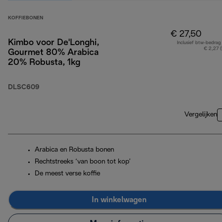
KOFFIEBONEN
€ 27,50
Kimbo voor De'Longhi,
Inclusief btw-bedrag
€ 2,27 
Gourmet 80% Arabica
20% Robusta, 1kg
DLSC609
Vergelijken
Arabica en Robusta bonen
Rechtstreeks ‘van boon tot kop’
De meest verse koffie
In winkelwagen