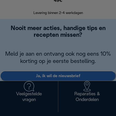
49€
Retourzend
Levering binnen 2-4 werkdagen
Nooit meer acties, handige tips en
recepten missen?
Meld je aan en ontvang ook nog eens 10%
korting op je eerste bestelling.
Ja, ik wil de nieuwsbrief
Veelgestelde
Reparaties &
vragen
Onderdelen