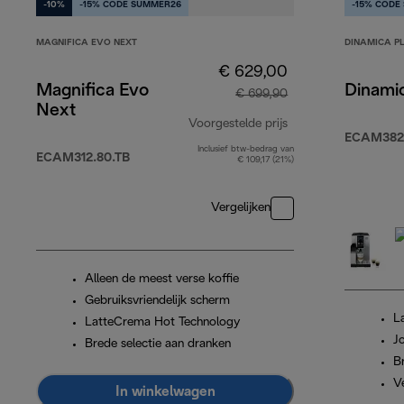
-10%
-15% CODE SUMMER26
-15% CODE
MAGNIFICA EVO NEXT
DINAMICA P
€ 629,00
Magnifica Evo
Dinami
€ 699,90
Next
Voorgestelde prijs
ECAM382.
Inclusief btw-bedrag van
originele prijs € 
ECAM312.80.TB
€ 109,17 (21%)
Vergelijken
Alleen de meest verse koffie
Gebruiksvriendelijk scherm
L
LatteCrema Hot Technology
J
Brede selectie aan dranken
B
V
In winkelwagen