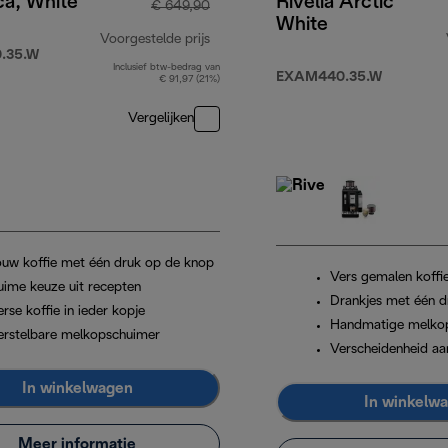
ca, White
Rivelia Arctic
€ 649,90
White
Voorgestelde prijs
.35.W
Inclusief btw-bedrag van
originele prijs € 649,90
EXAM440.35.W
€ 91,97 (21%)
Vergelijken
ouw koffie met één druk op de knop
Vers gemalen koffi
uime keuze uit recepten
Drankjes met één d
rse koffie in ieder kopje
Handmatige melko
erstelbare melkopschuimer
Verscheidenheid aa
In winkelwagen
In winkelw
Meer informatie