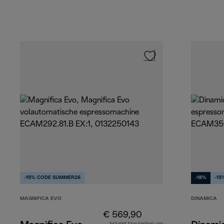
-15% CODE SUMMER26
-18%
-15
MAGNIFICA EVO
DINAMICA
€ 569,90
Inclusief btw-bedrag van