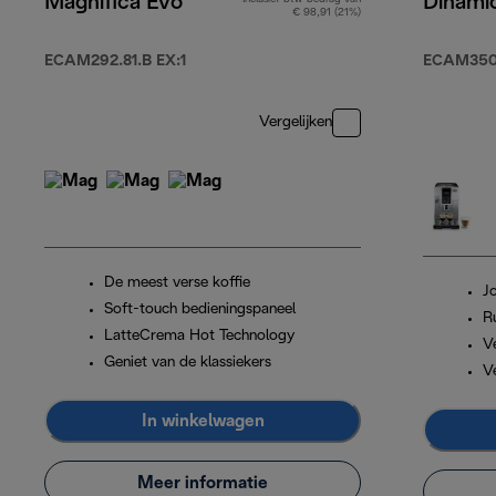
Magnifica Evo
Dinami
€ 98,91 (21%)
ECAM292.81.B EX:1
ECAM350
Vergelijken
De meest verse koffie
J
Soft-touch bedieningspaneel
R
LatteCrema Hot Technology
Ve
Geniet van de klassiekers
V
In winkelwagen
Meer informatie