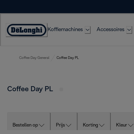
Skip
to
Content
Koffiemachines
Accessoires
Accessibility
Statement
Coffee Day General
Coffee Day PL
Coffee Day PL
Bestellen op
Prijs
Korting
Kleur