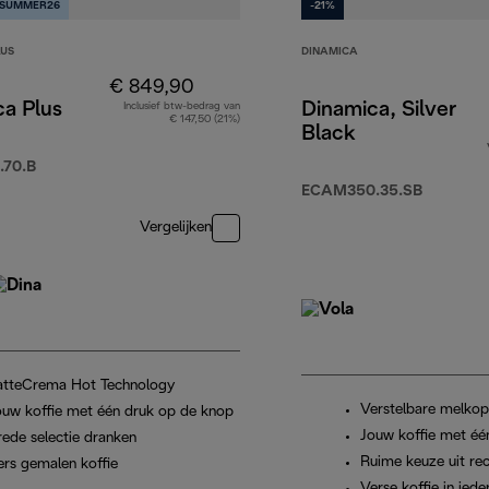
 SUMMER26
-21%
LUS
DINAMICA
€ 849,90
ca Plus
Dinamica, Silver
Inclusief btw-bedrag van
€ 147,50 (21%)
Black
70.B
699,90
ECAM350.35.SB
Vergelijken
atteCrema Hot Technology
Verstelbare melko
ouw koffie met één druk op de knop
Jouw koffie met éé
rede selectie dranken
Ruime keuze uit re
ers gemalen koffie
Verse koffie in iede