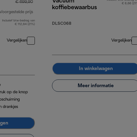
Vacuüm
€ 699,90
€ 8,66 (21
koffiebewaarbus
Voorgestelde prijs
Inclusief btw-bedrag van
originele prijs € 699,90
DLSC068
€ 112,64 (21%)
Vergelijken
Vergelijken
In winkelwagen
e
Meer informatie
ruk op de knop
pschuiming
n drankjes
agen