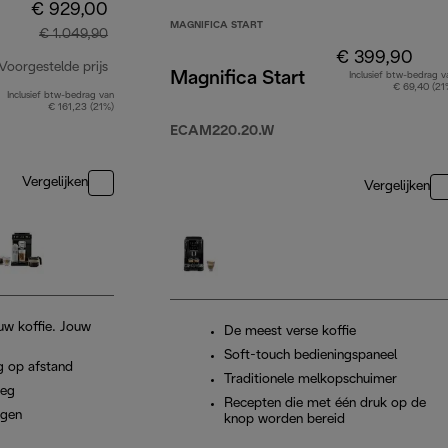
€ 929,00
MAGNIFICA START
€ 1.049,90
€ 399,90
Voorgestelde prijs
Magnifica Start
Inclusief btw-bedrag v
€ 69,40 (21
Inclusief btw-bedrag van
originele prijs € 1.049,90
€ 161,23 (21%)
ECAM220.20.W
Vergelijken
Vergelijken
uw koffie. Jouw
De meest verse koffie
Soft-touch bedieningspaneel
g op afstand
Traditionele melkopschuimer
weg
Recepten die met één druk op de
igen
knop worden bereid