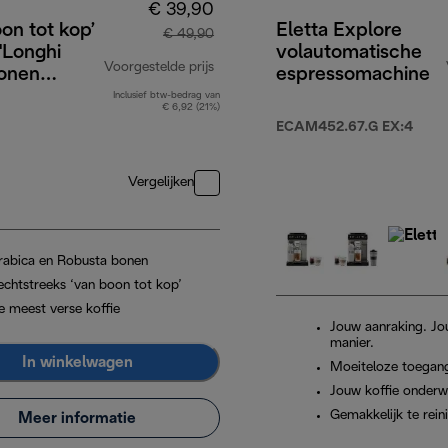
€ 39,90
on tot kop’
Eletta Explore
€ 49,90
'Longhi
volautomatische
Voorgestelde prijs
bonen
espressomachine
g,
Inclusief btw-bedrag van
429,90
originele prijs € 49,90
€ 6,92 (21%)
cinoglazen
ECAM452.67.G EX:4
aterfilter
Vergelijken
rabica en Robusta bonen
echtstreeks ‘van boon tot kop’
e meest verse koffie
Jouw aanraking. Jo
manier.
In winkelwagen
Moeiteloze toegan
Jouw koffie onder
Gemakkelijk te rein
Meer informatie