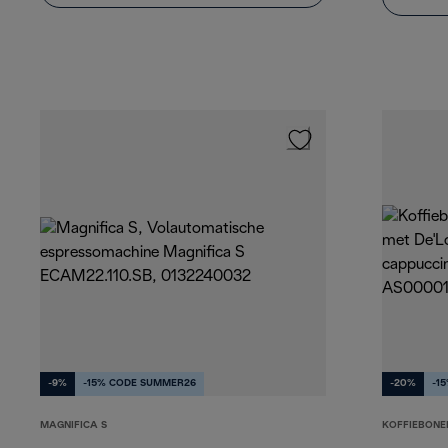
-9%
-15% CODE SUMMER26
-20%
-1
MAGNIFICA S
KOFFIEBONE