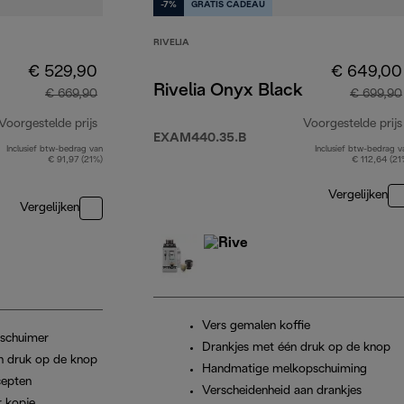
-7%
GRATIS CADEAU
RIVELIA
€ 529,90
€ 649,00
Rivelia Onyx Black
€ 669,90
€ 699,90
Voorgestelde prijs
Voorgestelde prijs
EXAM440.35.B
Inclusief btw-bedrag van
Inclusief btw-bedrag v
originele prijs € 669,90
€ 91,97 (21%)
€ 112,64 (21
Vergelijken
Vergelijken
Vers gemalen koffie
pschuimer
Drankjes met één druk op de knop
n druk op de knop
Handmatige melkopschuiming
cepten
Verscheidenheid aan drankjes
r kopje