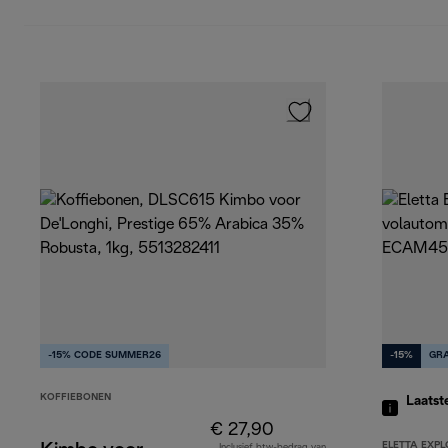
-15% CODE SUMMER26
-15%
GRA
KOFFIEBONEN
Laatst
€ 27,90
ELETTA EXPL
Inclusief btw-bedrag van