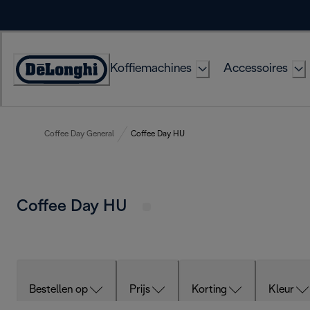
Skip
to
Content
Koffiemachines
Accessoires
Accessibility
Statement
Coffee Day General
Coffee Day HU
Coffee Day HU
Bestellen op
Prijs
Korting
Kleur