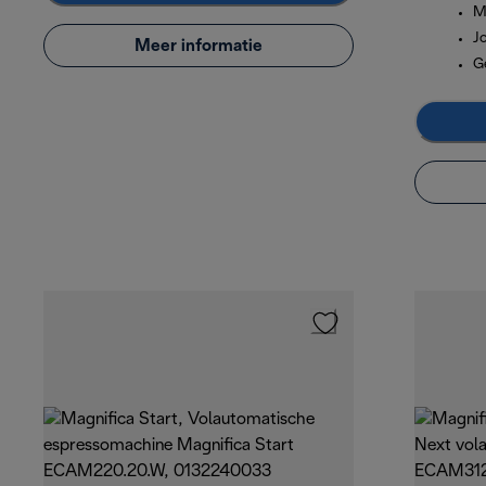
M
J
Meer informatie
G