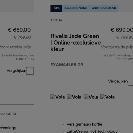
-13%
ALLEEN ONLINE
GRATIS CADEAU
RIVELIA
€ 669,00
€ 699,0
Rivelia Jade Green
€ 769,90
€ 799,9
| Online-exclusieve
Voorgestelde prijs
Voorgestelde prij
kleur
Inclusief btw-bedrag van
Inclusief btw-bedrag v
originele prijs € 769,90
€ 116,11 (21%)
€ 121,31 (21
EXAM441.55.GR
Vergelijken
Vergelijken
se koffie
Vers gemalen koffie
chnology
LatteCrema Hot Technology