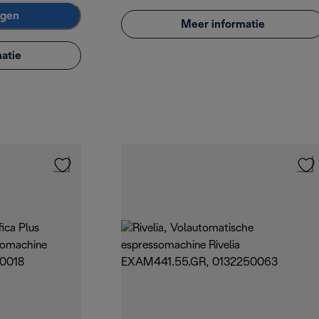
agen
Meer informatie
atie