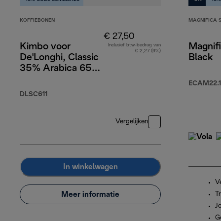
KOFFIEBONEN
MAGNIFICA 
€ 27,50
Kimbo voor
Magnifi
Inclusief btw-bedrag van
€ 2,27 (9%)
De'Longhi, Classic
Black
35% Arabica 65%
Robusta, 1kg
ECAM22.1
DLSC611
Vergelijken
In winkelwagen
Ve
Meer informatie
T
J
G