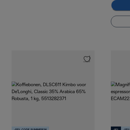
-15% CODE SUMMER26
-9%
-15