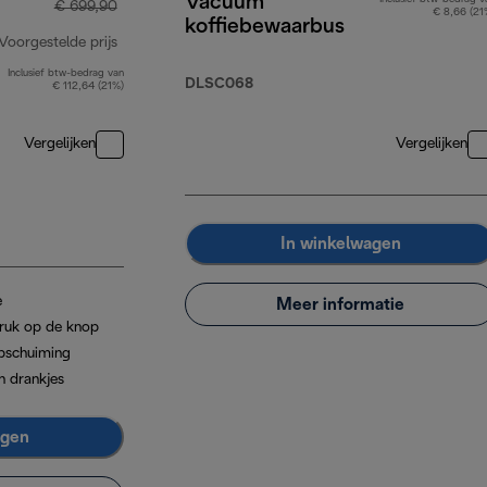
Vacuüm
€ 699,90
€ 8,66 (21
koffiebewaarbus
Voorgestelde prijs
Inclusief btw-bedrag van
originele prijs € 699,90
DLSC068
€ 112,64 (21%)
Vergelijken
Vergelijken
In winkelwagen
e
Meer informatie
ruk op de knop
pschuiming
n drankjes
agen