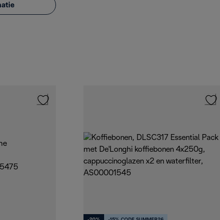
atie
-20%
-15% CODE SUMMER26