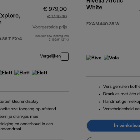
Rivelia Arctic
White
€ 979,00
Explore,
€ 1.149,90
m
EXAM440.35.W
Voorgestelde prijs
Inclusief btw-bedrag van
originele prijs € 1.149,90
86.T EX:4
€ 169,91 (21%)
Vergelijken
Vers gemalen koffi
Drankjes met één d
tuïtief kleurendisplay
Handmatige melko
oeiteloze toegang op afstand
Verscheidenheid aa
eem je drankjes mee
einiging en onderhoud in een
In winkelw
andomdraai