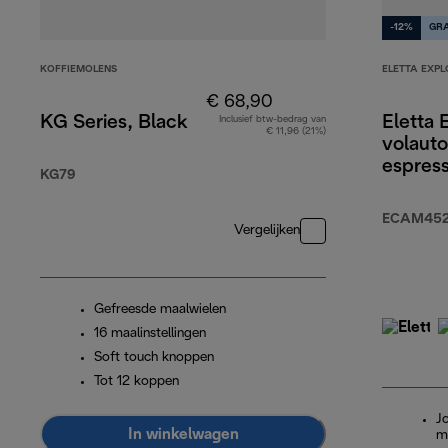
-12%
GRA
KOFFIEMOLENS
ELETTA EXPL
€ 68,90
KG Series, Black
Eletta 
Inclusief btw-bedrag van
€ 11,96 (21%)
volaut
espres
KG79
ECAM452.
Vergelijken
Gefreesde maalwielen
16 maalinstellingen
Soft touch knoppen
Tot 12 koppen
J
In winkelwagen
m