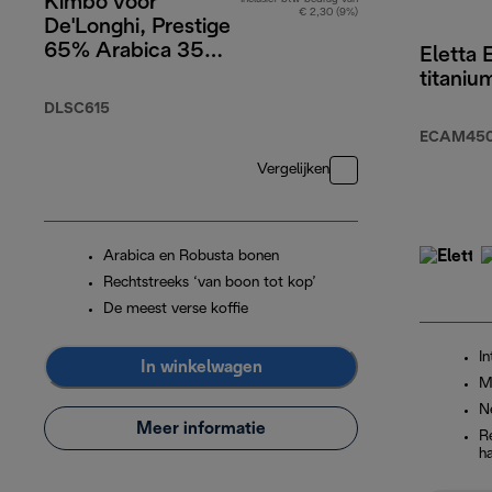
Kimbo voor
€ 2,30 (9%)
De'Longhi, Prestige
65% Arabica 35%
Eletta 
Robusta, 1kg
titaniu
DLSC615
ECAM450.
Vergelijken
Arabica en Robusta bonen
Rechtstreeks ‘van boon tot kop’
De meest verse koffie
In
In winkelwagen
M
N
Meer informatie
R
h