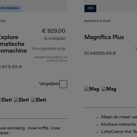
TIS CADEAU
-13%
ORE
MAGNIFICA PLUS
€ 929,00
Explore
Magnifica Plus
€ 1.049,90
omatische
Voorgestelde prijs
somachine
ECAM320.60.B
Inclusief btw-bedrag van
originele prijs € 1.049,90
€ 161,23 (21%)
67.G EX:4
Vergelijken
Alleen de meest ver
Intuïtieve interactie
ouw aanraking. Jouw koffie. Jouw
LatteCrema Hot Te
anier.