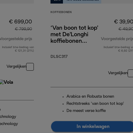
KOFFIEBONEN
€ 699,00
€ 39,9
‘Van boon tot kop’
€ 799,90
€ 49,9
met De'Longhi
Voorgestelde prijs
Voorgestelde prij
koffiebonen
4x250g,
Inclusief btw-bedrag van
Inclusief btw-bedrag v
originele prijs € 799,90
€ 121,31 (21%)
€ 6,92 (21
cappuccinoglazen
DLSC317
x2 en waterfilter
Vergelijken
Vergelijken
Arabica en Robusta bonen
Rechtstreeks ‘van boon tot kop’
e
De meest verse koffie
chnology
echnology
In winkelwagen