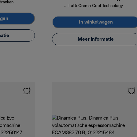
 dranken
LatteCrema Cool Technology
agen
In winkelwagen
atie
Meer informatie