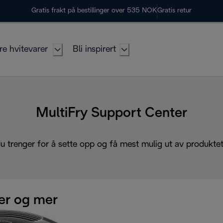
Gratis frakt på bestillinger over 535 NOK
Gratis retur
re hvitevarer
Bli inspirert
MultiFry Support Center
du trenger for å sette opp og få mest mulig ut av produktet 
r og mer