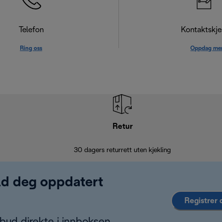
Telefon
Kontaktskj
Ring oss
Oppdag me
Retur
30 dagers returrett uten kjekling
old deg oppdatert
Registrer 